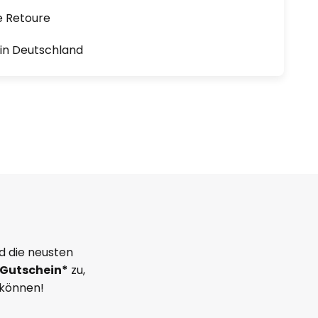
e Retoure
1 in Deutschland
d die neusten
Gutschein*
zu,
 können!