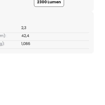
2300 Lumen
2,3
m):
42,4
g):
1,086