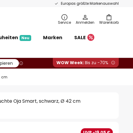
Europas größte Markenauswahl
Service
Anmelden
Warenkorb
uheiten
Marken
SALE
Neu
WOW Week:
Bis zu -70%
pieren
2 cm
chte Oja Smart, schwarz, Ø 42 cm
UVP -19,05 €