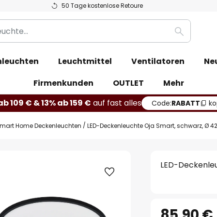
50 Tage kostenlose Retoure
Suche
leuchten
Leuchtmittel
Ventilatoren
Ne
Firmenkunden
OUTLET
Mehr
b 109 € & 13% ab 159 €
auf fast alles
Code:
RABATT
ko
mart Home Deckenleuchten
LED-Deckenleuchte Oja Smart, schwarz, Ø 4
LED-Deckenleu
85,90 €