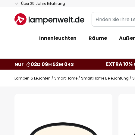
Zum
Über 25 Jahre Erfahrung
Inhalt
Finden
springen
Sie
Ihre
Innenleuchten
Räume
Außen
Leuchte...
EXTRA 10% a
Nur
02D 09H 52M 04S
Lampen & Leuchten
Smart Home
Smart Home Beleuchtung
S
Zum
Ende
der
Bildgalerie
springen