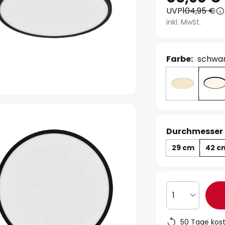
UVP
104,95 €
inkl. MwSt.
Farbe:
schwar
Durchmesser 
29 cm
42 c
1
50 Tage kos