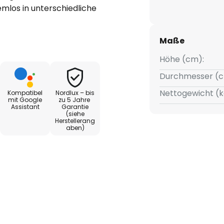
mlos in unterschiedliche
tegrieren. Sie eignet sich
ür die Küche, den Flur, das
Maße
icht wird Richtung Boden und
Höhe (cm):
Durchmesser (c
esondere durch ihre
Nettogewicht (k
Kompatibel
Nordlux – bis
 kostenlose Nordlux Smart Light
mit Google
zu 5 Jahre
Assistant
Garantie
u steuern. So kann die
(siehe
eslichtweiß variiert und die
Herstellerang
aben)
 Wandschalter ein- und