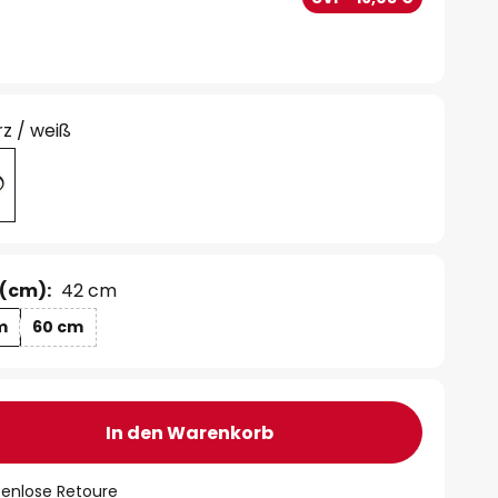
z / weiß
(cm):
42 cm
m
60 cm
In den Warenkorb
tenlose Retoure