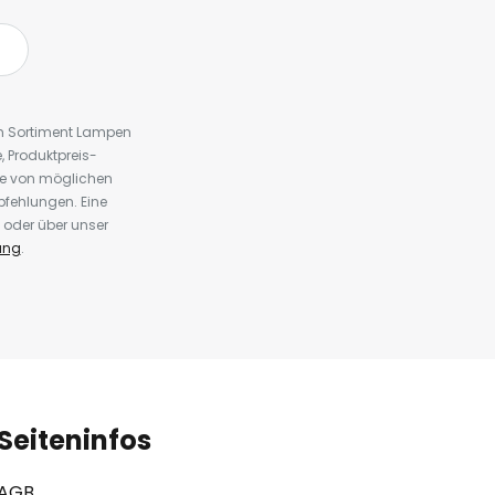
em Sortiment Lampen
 Produktpreis-
te von möglichen
fehlungen. Eine
 oder über unser
ung
.
Seiteninfos
AGB