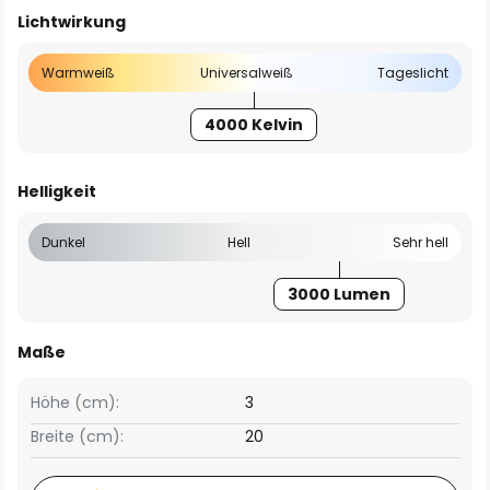
Lichtwirkung
Warmweiß
Universalweiß
Tageslicht
4000 Kelvin
Helligkeit
Dunkel
Hell
Sehr hell
3000 Lumen
Maße
Höhe (cm):
3
Breite (cm):
20