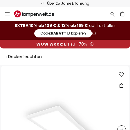
Über 25 Jahre Erfahrung
Zum
Inhalt
springen
he
EXTRA 10% ab 109 € & 13% ab 159 €
auf fast alles
Code:
RABATT
kopieren
WOW Week:
Bis zu -70%
Deckenleuchten
Zum
Ende
der
Bildgalerie
springen