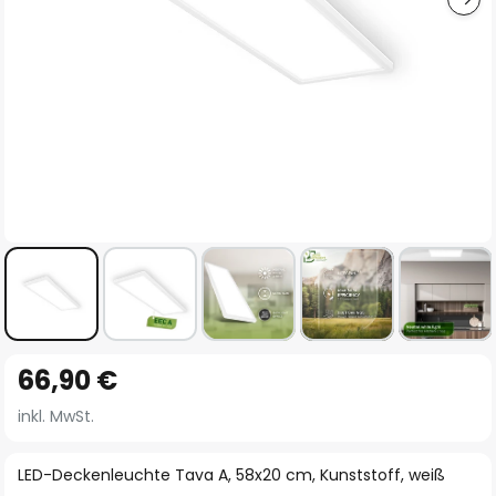
Zum
66,90 €
Anfang
der
inkl. MwSt.
Bildgalerie
springen
LED-Deckenleuchte Tava A, 58x20 cm, Kunststoff, weiß