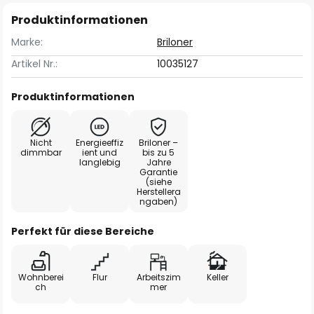
Produktinformationen
Marke:
Briloner
Artikel Nr.:
10035127
Produktinformationen
Nicht
Energieeffiz
Briloner –
dimmbar
ient und
bis zu 5
langlebig
Jahre
Garantie
(siehe
Herstellera
ngaben)
Perfekt für diese Bereiche
Wohnberei
Flur
Arbeitszim
Keller
ch
mer