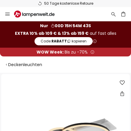
50 Tage kostenlose Retoure
Zum
Inhalt
springen
he
Nur
00D 15H 54M 42S
EXTRA 10% ab 109 € & 13% ab 159 €
auf fast alles
Code:
RABATT
kopieren
WOW Week:
Bis zu -70%
Deckenleuchten
Zum
Ende
der
Bildgalerie
springen