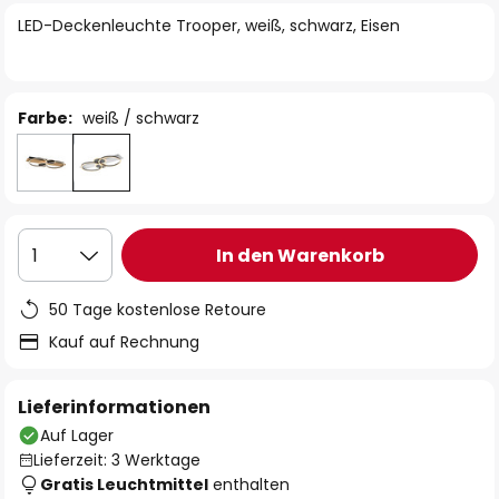
springen
LED-Deckenleuchte Trooper, weiß, schwarz, Eisen
Farbe:
weiß / schwarz
In den Warenkorb
1
50 Tage kostenlose Retoure
Kauf auf Rechnung
Lieferinformationen
Auf Lager
Lieferzeit: 3 Werktage
Gratis Leuchtmittel
enthalten