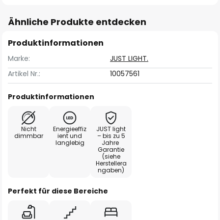
Ähnliche Produkte entdecken
Produktinformationen
Marke:
JUST LIGHT.
Artikel Nr.:
10057561
Produktinformationen
Nicht
Energieeffiz
JUST light
dimmbar
ient und
– bis zu 5
langlebig
Jahre
Garantie
(siehe
Herstellera
ngaben)
Perfekt für diese Bereiche