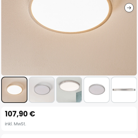
Zum
107,90 €
Anfang
der
inkl. MwSt.
Bildgalerie