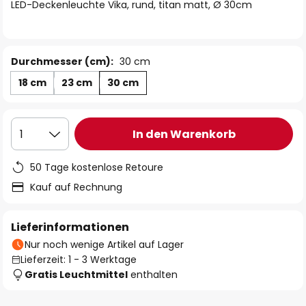
springen
LED-Deckenleuchte Vika, rund, titan matt, Ø 30cm
Durchmesser (cm):
30 cm
18 cm
23 cm
30 cm
In den Warenkorb
1
50 Tage kostenlose Retoure
Kauf auf Rechnung
Lieferinformationen
Nur noch wenige Artikel auf Lager
Lieferzeit: 1 - 3 Werktage
Gratis Leuchtmittel
enthalten