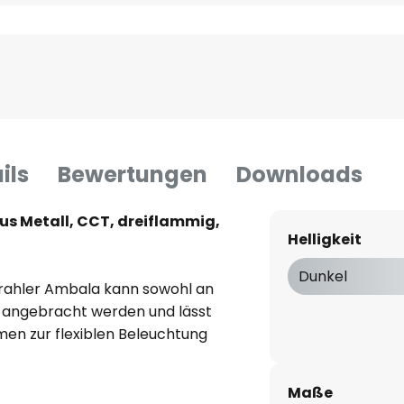
ils
Bewertungen
Downloads
s Metall, CCT, dreiflammig,
Helligkeit
Dunkel
rahler Ambala kann sowohl an
 angebracht werden und lässt
men zur flexiblen Beleuchtung
pots am langen Baldachin lassen
ken, die Lichtfarbe kann über
Maße
hin in drei Stufen geschaltet