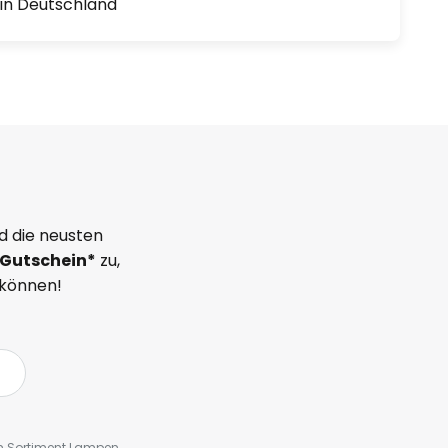
1 in Deutschland
d die neusten
Gutschein*
zu,
 können!
em Sortiment Lampen