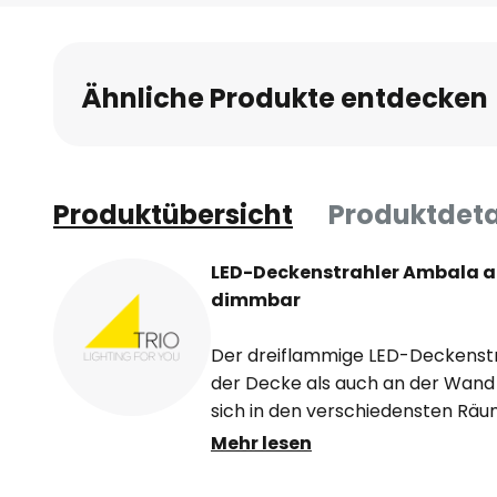
Anfang
der
Bildgalerie
Ähnliche Produkte entdecken
springen
Produktübersicht
Produktdeta
LED-Deckenstrahler Ambala au
dimmbar
Der dreiflammige LED-Deckenst
der Decke als auch an der Wand
sich in den verschiedensten Räu
nutzen. Die drei zylindrischen S
Mehr lesen
sich beliebig drehen und schwen
einen kleinen Schalter am Baldac