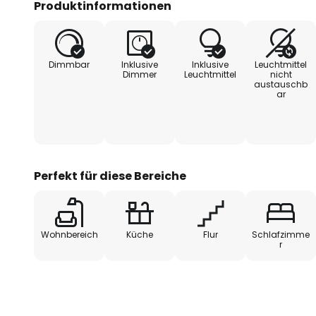
Produktinformationen
werden (warmweiße Beleuchtung 
universalweißes Licht mit 4.000 K)
dimmen, und zwar ohne die Insta
Dimmbar
Inklusive
Inklusive
Leuchtmittel
über den vorhandenen Lichtscha
Dimmer
Leuchtmittel
nicht
austauschb
Betätigung kann das Licht in drei
ar
werden (100 %, 50 %, 25 %, aus).
Perfekt für diese Bereiche
Wohnbereich
Küche
Flur
Schlafzimme
r