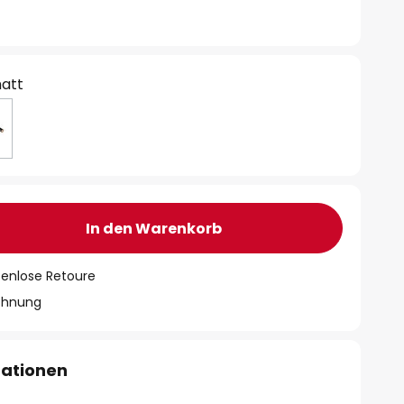
att
In den Warenkorb
tenlose Retoure
chnung
mationen