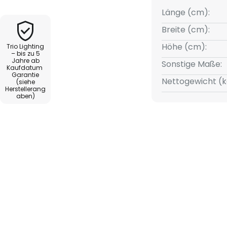
mit 2.300 K oder 3.000 K sowie
Länge (cm):
. Zusätzlich lässt sich das Licht
Breite (cm):
llation eines externen Dimmers
Höhe (cm):
Trio Lighting
lter. Durch mehrmalige
– bis zu 5
Jahre ab
 Helligkeitsstufen geschaltet
Sonstige Maße:
Kaufdatum
Garantie
Nettogewicht (k
(siehe
Herstellerang
aben)