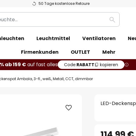
50 Tage kostenlose Retoure
Suche
leuchten
Leuchtmittel
Ventilatoren
Ne
Firmenkunden
OUTLET
Mehr
% ab 159 €
auf fast alles
Code:
RABATT
kopieren
kenspot Ambala, 3-fl., weiß, Metall, CCT, dimmbar
LED-Deckenspot
114,99 €