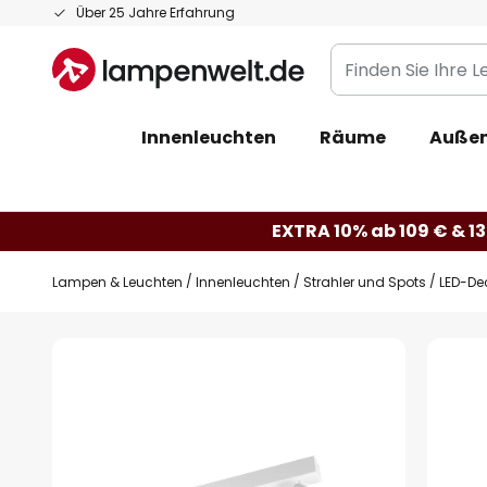
Zum
Über 25 Jahre Erfahrung
Inhalt
Finden
springen
Sie
Ihre
Innenleuchten
Räume
Außen
Leuchte...
EXTRA 10% ab 109 € & 13
Lampen & Leuchten
Innenleuchten
Strahler und Spots
LED-Dec
Zum
Ende
der
Bildgalerie
springen