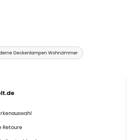
derne Deckenlampen Wohnzimmer
lt.de
arkenauswahl
e Retoure