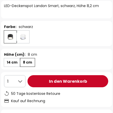
springen
LED-Deckenspot Landon Smart, schwarz, Höhe 8,2 cm
Farbe:
schwarz
Höhe (cm):
8 cm
14 cm
8 cm
In den Warenkorb
1
50 Tage kostenlose Retoure
Kauf auf Rechnung