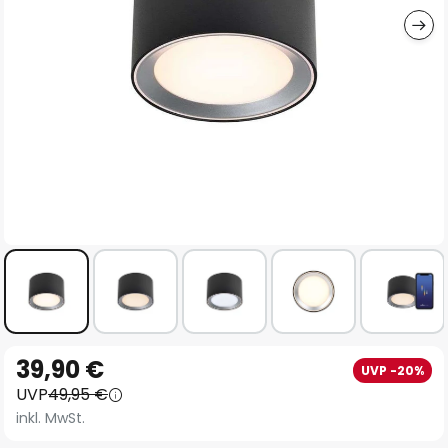
Zum
39,90 €
UVP -20%
Anfang
UVP
49,95 €
der
inkl. MwSt.
Bildgalerie