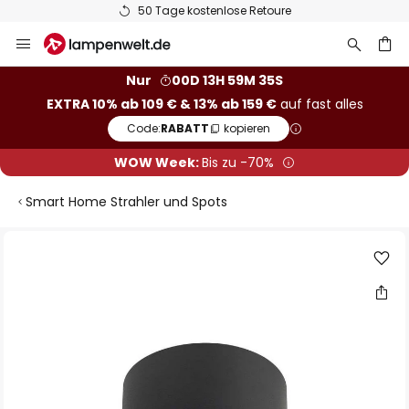
50 Tage kostenlose Retoure
Zum
Inhalt
springen
he
Nur
00D 13H 59M 34S
EXTRA 10% ab 109 € & 13% ab 159 €
auf fast alles
Code:
RABATT
kopieren
WOW Week:
Bis zu -70%
Smart Home Strahler und Spots
Zum
Ende
der
Bildgalerie
springen