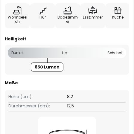
Wohnberei
Flur
Badezimm
Esszimmer
Küche
ch
er
Helligkeit
Dunkel
Hell
Sehr hell
650 Lumen
Maße
Höhe (cm):
8,2
Durchmesser (cm):
12,5