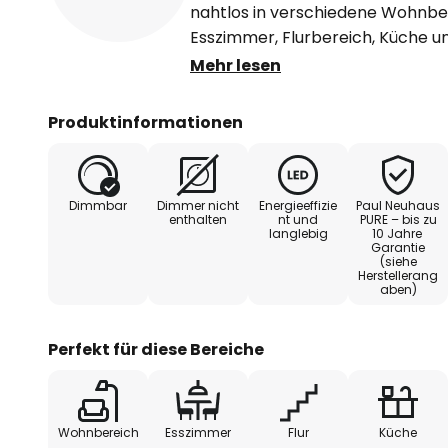
nahtlos in verschiedene Wohnb
Esszimmer, Flurbereich, Küche un
integrierte LED-Lichtquelle sorgt
Mehr lesen
warmweiße Beleuchtung mit eine
die eine einladende und behagli
Produktinformationen
Die Möglichkeit zur Dimmbarkeit
Dimmer bietet zusätzliche Flexib
Dimmbar
Dimmer nicht
Energieeffizie
Paul Neuhaus
Lichtintensität, um die gewünsc
enthalten
nt und
PURE – bis zu
langlebig
10 Jahre
Energiesparendes Licht rundet das
Garantie
Deckenspots ab und macht ihn zu
(siehe
Herstellerang
stilbewusste Einrichtung von In
aben)
Perfekt für diese Bereiche
Wohnbereich
Esszimmer
Flur
Küche