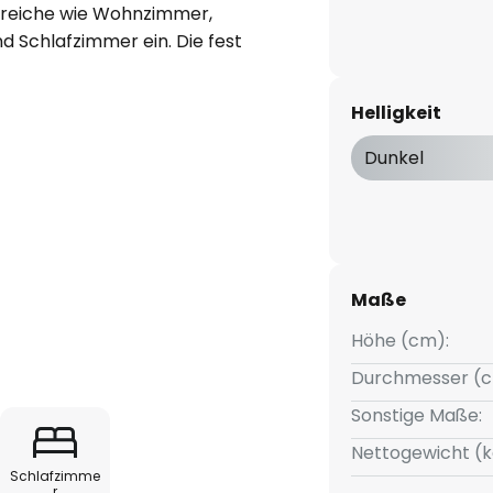
ereiche wie Wohnzimmer,
d Schlafzimmer ein. Die fest
 für eine gleichmäßige,
r Farbtemperatur von 2.700 K,
Helligkeit
che Atmosphäre schafft.
Dunkel
 über einen externen Tronic-
ilität bei der Anpassung der
hte Stimmung zu erzeugen.
 Profil dieses vielseitigen
 einer idealen Wahl für die
Maße
nenräumen.
Höhe (cm):
Durchmesser (c
Sonstige Maße:
Nettogewicht (k
Schlafzimme
r