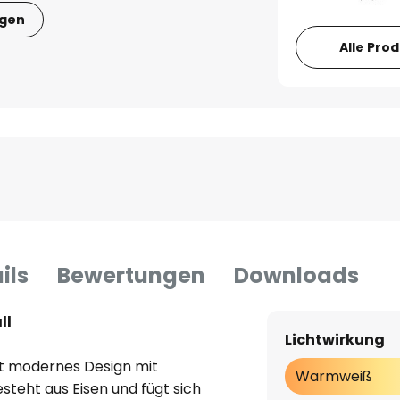
igen
Alle Pro
ils
Bewertungen
Downloads
ll
Lichtwirkung
t modernes Design mit
Warmweiß
steht aus Eisen und fügt sich