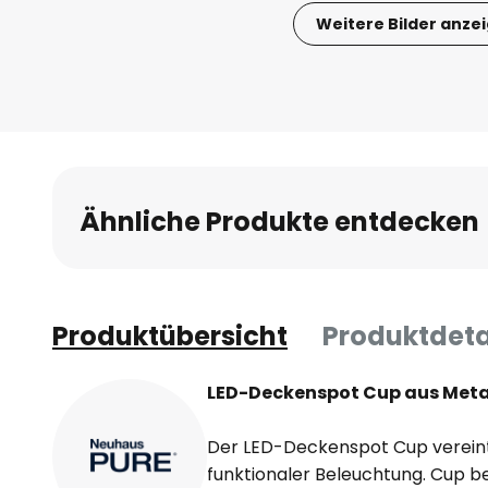
Weitere Bilder anze
Zum
Anfang
der
Bildgalerie
springen
Ähnliche Produkte entdecken
Produktübersicht
Produktdeta
LED-Deckenspot Cup aus Meta
Der LED-Deckenspot Cup verein
funktionaler Beleuchtung. Cup be