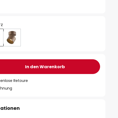
rz
In den Warenkorb
tenlose Retoure
chnung
mationen