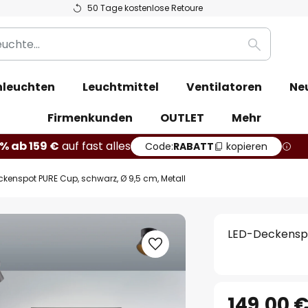
50 Tage kostenlose Retoure
Suche
leuchten
Leuchtmittel
Ventilatoren
Ne
Firmenkunden
OUTLET
Mehr
% ab 159 €
auf fast alles
Code:
RABATT
kopieren
kenspot PURE Cup, schwarz, Ø 9,5 cm, Metall
LED-Deckenspo
149,00 