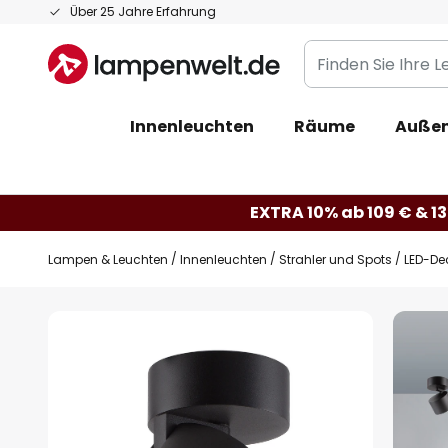
Zum
Über 25 Jahre Erfahrung
Inhalt
Finden
springen
Sie
Ihre
Innenleuchten
Räume
Außen
Leuchte...
EXTRA 10% ab 109 € & 13
Lampen & Leuchten
Innenleuchten
Strahler und Spots
LED-Dec
Zum
Ende
der
Bildgalerie
springen