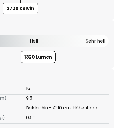
2700 Kelvin
Hell
Sehr hell
1320 Lumen
16
m):
9,5
Baldachin - Ø 10 cm, Höhe 4 cm
g):
0,66