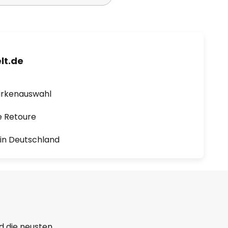
lt.de
arkenauswahl
e Retoure
1 in Deutschland
d die neusten