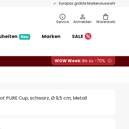
Europas größte Markenauswahl
Service
Anmelden
Warenkorb
uheiten
Marken
SALE
Neu
WOW Week:
Bis zu -70%
t PURE Cup, schwarz, Ø 9,5 cm, Metall
€