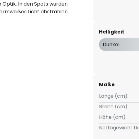
n Optik. In den Spots wurden
 warmweißes Licht abstrahlen.
er Lichtelemente ermöglicht
tkegel, um beispielsweise
Helligkeit
mes zu akzentuieren.
Dunkel
Maße
Länge (cm):
Breite (cm):
Höhe (cm):
Nettogewicht (k