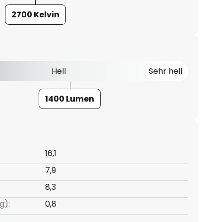
2700 Kelvin
Hell
Sehr hell
1400 Lumen
16,1
7,9
8,3
g):
0,8