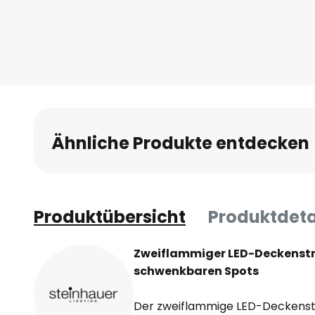
Anfang
der
Bildgalerie
springen
Ähnliche Produkte entdecken
Produktübersicht
Produktdeta
Zweiflammiger LED-Deckenstra
schwenkbaren Spots
Der zweiflammige LED-Deckenstr