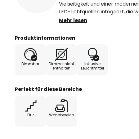
Vielseitigkeit und einer moderne
LED-Lichtquellen integriert, die
Die Dreh- und Schwenkbarkeit d
Mehr lesen
die gezielte Ausrichtung der Lich
verschiedene Bereiche eines Rau
Produktinformationen
Dimmbar
Dimmer nicht
Inklusive
enthalten
Leuchtmittel
Perfekt für diese Bereiche
Flur
Wohnbereich