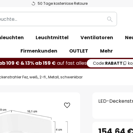
50 Tage kostenlose Retoure
Suche
leuchten
Leuchtmittel
Ventilatoren
Ne
Firmenkunden
OUTLET
Mehr
b 109 € & 13% ab 159 €
auf fast alles
Code:
RABATT
ko
kenstrahler Fez, weiß, 2-fl., Metall, schwenkbar
LED-Deckenstra
154,64 