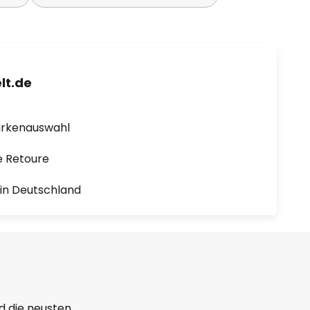
lt.de
arkenauswahl
e Retoure
1 in Deutschland
d die neusten