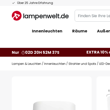
Zum
Über 25 Jahre Erfahrung
Inhalt
Finden
springen
Sie
Ihre
Innenleuchten
Räume
Außen
Leuchte...
EXTRA 10% a
Nur
02D 20H 52M 36S
Lampen & Leuchten
Innenleuchten
Strahler und Spots
LED-Dec
Zum
Ende
der
Bildgalerie
springen