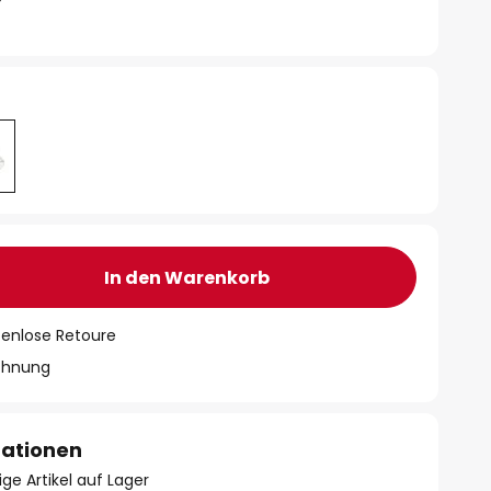
In den Warenkorb
tenlose Retoure
chnung
mationen
ge Artikel auf Lager