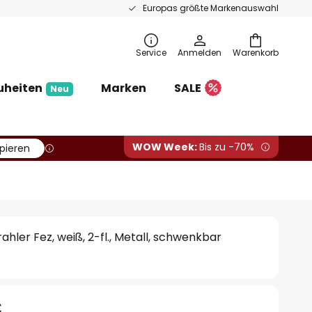
Europas größte Markenauswahl
Service
Anmelden
Warenkorb
uheiten
Marken
SALE
Neu
WOW Week:
Bis zu -70%
pieren
hler Fez, weiß, 2-fl., Metall, schwenkbar
€