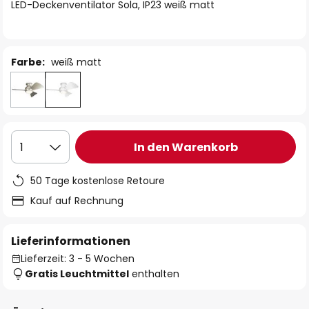
springen
LED-Deckenventilator Sola, IP23 weiß matt
Farbe:
weiß matt
In den Warenkorb
1
50 Tage kostenlose Retoure
Kauf auf Rechnung
Lieferinformationen
Lieferzeit: 3 - 5 Wochen
Gratis Leuchtmittel
enthalten