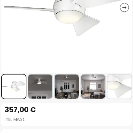
Zum
357,00 €
Anfang
der
inkl. MwSt.
Bildgalerie