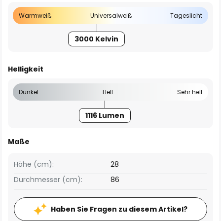
Warmweiß
Universalweiß
Tageslicht
3000 Kelvin
Helligkeit
Dunkel
Hell
Sehr hell
1116 Lumen
Maße
Höhe (cm):
28
Durchmesser (cm):
86
Haben Sie Fragen zu diesem Artikel?