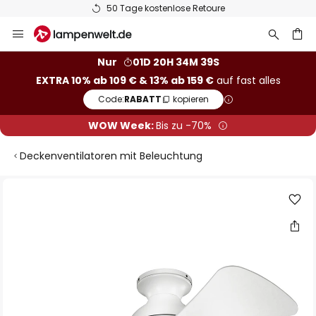
50 Tage kostenlose Retoure
Zum
Inhalt
springen
he
Nur
01D 20H 34M 39S
EXTRA 10% ab 109 € & 13% ab 159 €
auf fast alles
Code:
RABATT
kopieren
WOW Week:
Bis zu -70%
Deckenventilatoren mit Beleuchtung
Zum
Ende
der
Bildgalerie
springen