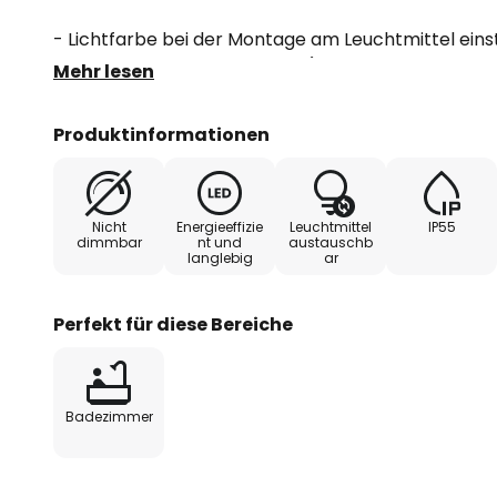
- Lichtfarbe bei der Montage am Leuchtmittel ein
universalweiß oder tageslicht)
Mehr lesen
Produktinformationen
Nicht
Energieeffizie
Leuchtmittel
IP55
dimmbar
nt und
austauschb
langlebig
ar
Perfekt für diese Bereiche
Badezimmer