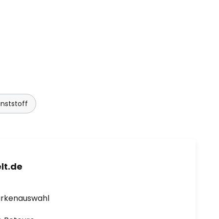
nststoff
lt.de
arkenauswahl