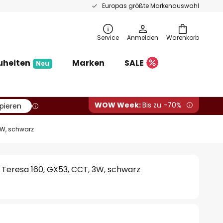
Europas größte Markenauswahl
Service
Anmelden
Warenkorb
uheiten
Marken
SALE
Neu
WOW Week:
Bis zu -70%
pieren
3W, schwarz
Teresa 160, GX53, CCT, 3W, schwarz