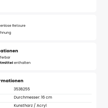
tenlose Retoure
chnung
mationen
eferbar
tmittel
enthalten
ormationen
3538255
Durchmesser: 16 cm
Kunstharz / Acryl