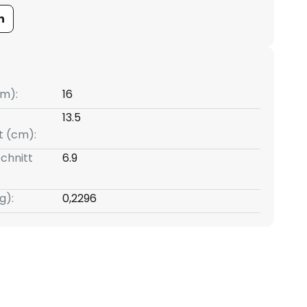
n
m):
16
13.5
t (cm):
chnitt
6.9
g):
0,2296