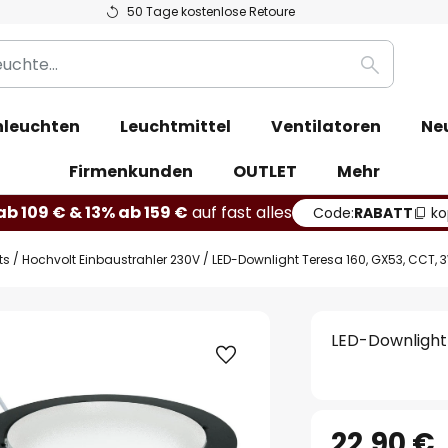
50 Tage kostenlose Retoure
Suche
leuchten
Leuchtmittel
Ventilatoren
Ne
Firmenkunden
OUTLET
Mehr
b 109 € & 13% ab 159 €
auf fast alles
Code:
RABATT
ko
ts
Hochvolt Einbaustrahler 230V
LED-Downlight Teresa 160, GX53, CCT, 
LED-Downlight 
22,90 €