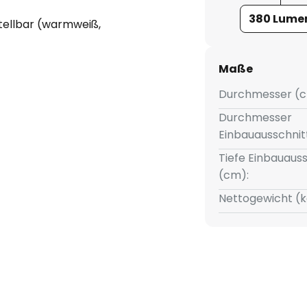
380 Lume
stellbar (warmweiß,
Maße
Durchmesser (c
Durchmesser
Einbauausschnit
Tiefe Einbauauss
(cm):
Nettogewicht (k