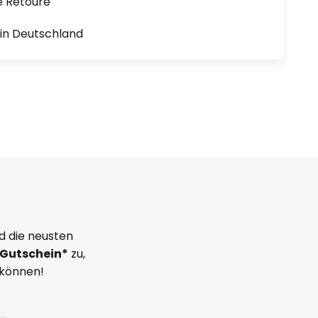
e Retoure
1 in Deutschland
d die neusten
Gutschein*
zu,
 können!