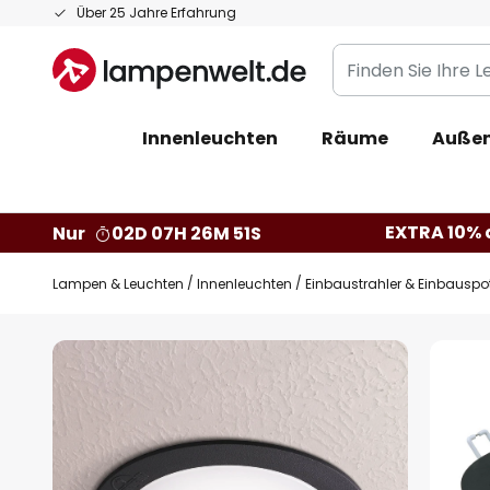
Zum
Über 25 Jahre Erfahrung
Inhalt
Finden
springen
Sie
Ihre
Innenleuchten
Räume
Außen
Leuchte...
EXTRA 10% a
Nur
02D 07H 26M 50S
Lampen & Leuchten
Innenleuchten
Einbaustrahler & Einbauspo
Zum
Ende
der
Bildgalerie
springen