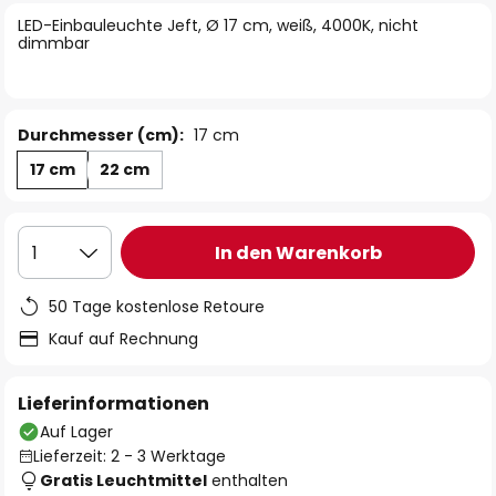
springen
LED-Einbauleuchte Jeft, Ø 17 cm, weiß, 4000K, nicht
dimmbar
Durchmesser (cm):
17 cm
17 cm
22 cm
In den Warenkorb
1
50 Tage kostenlose Retoure
Kauf auf Rechnung
Lieferinformationen
Auf Lager
Lieferzeit: 2 - 3 Werktage
Gratis Leuchtmittel
enthalten