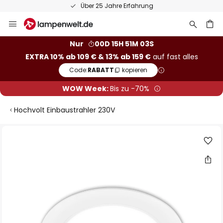
Über 25 Jahre Erfahrung
Zum
Inhalt
springen
he
Nur
00D 15H 51M 02S
EXTRA 10% ab 109 € & 13% ab 159 €
auf fast alles
Code:
RABATT
kopieren
WOW Week:
Bis zu -70%
Hochvolt Einbaustrahler 230V
Zum
Ende
der
Bildgalerie
springen