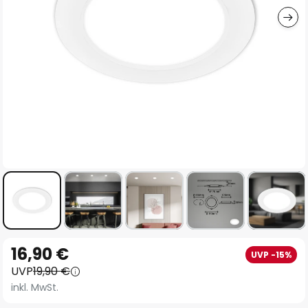
Zum
16,90 €
UVP -15%
Anfang
UVP
19,90 €
der
inkl. MwSt.
Bildgalerie