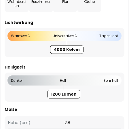
Wohnberei
Esszimmer
Flur
Küche
ch
Lichtwirkung
Warmweiß
Universalweiß
Tageslicht
4000 Kelvin
Helligkeit
Dunkel
Hell
Sehr hell
1200 Lumen
Maße
Höhe (cm):
2,8