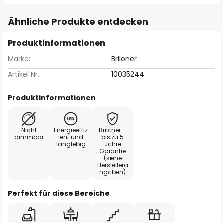
Ähnliche Produkte entdecken
Produktinformationen
Marke:
Briloner
Artikel Nr.:
10035244
Produktinformationen
Nicht
Energieeffiz
Briloner –
dimmbar
ient und
bis zu 5
langlebig
Jahre
Garantie
(siehe
Herstellera
ngaben)
Perfekt für diese Bereiche