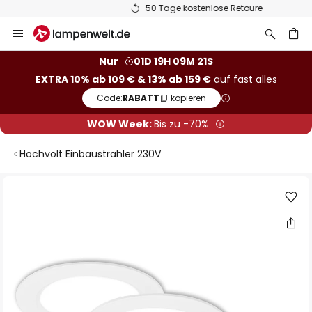
50 Tage kostenlose Retoure
Zum
Inhalt
springen
he
Nur
01D 19H 09M 20S
EXTRA 10% ab 109 € & 13% ab 159 €
auf fast alles
Code:
RABATT
kopieren
WOW Week:
Bis zu -70%
Hochvolt Einbaustrahler 230V
Zum
Ende
der
Bildgalerie
springen