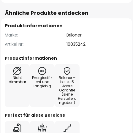
Ähnliche Produkte entdecken
Produktinformationen
Marke:
Briloner
Artikel Nr.:
10035242
Produktinformationen
Nicht
Energieeffiz
Briloner –
dimmbar
ient und
bis zu 5
langlebig
Jahre
Garantie
(siehe
Herstellera
ngaben)
Perfekt für diese Bereiche