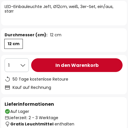
springen
LED-Einbauleuchte Jeft, Ø12cm, weiß, 3er-Set, ein/aus,
starr
Durchmesser (cm):
12 cm
12 cm
In den Warenkorb
1
50 Tage kostenlose Retoure
Kauf auf Rechnung
Lieferinformationen
Auf Lager
Lieferzeit: 2 - 3 Werktage
Gratis Leuchtmittel
enthalten