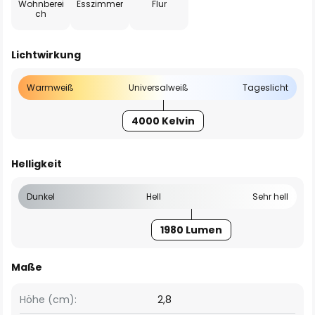
Wohnberei
Esszimmer
Flur
ch
Lichtwirkung
Warmweiß
Universalweiß
Tageslicht
4000 Kelvin
Helligkeit
Dunkel
Hell
Sehr hell
1980 Lumen
Maße
Höhe (cm):
2,8