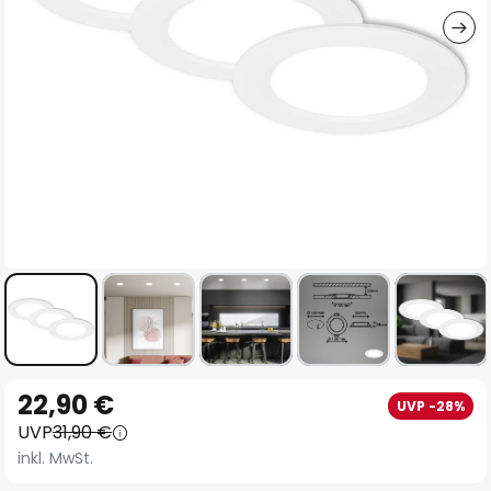
Zum
22,90 €
UVP -28%
Anfang
UVP
31,90 €
der
inkl. MwSt.
Bildgalerie