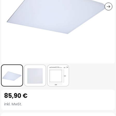
Zum
85,90 €
Anfang
der
inkl. MwSt.
Bildgalerie