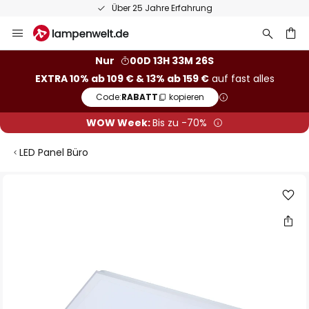
Über 25 Jahre Erfahrung
Zum
Inhalt
springen
he
Nur
00D 13H 33M 26S
EXTRA 10% ab 109 € & 13% ab 159 €
auf fast alles
Code:
RABATT
kopieren
WOW Week:
Bis zu -70%
LED Panel Büro
Zum
Ende
der
Bildgalerie
springen