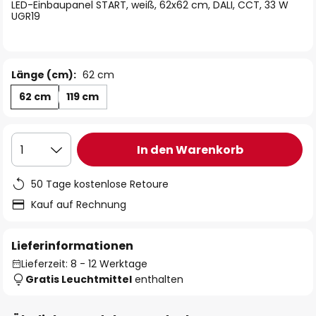
springen
LED-Einbaupanel START, weiß, 62x62 cm, DALI, CCT, 33 W
UGR19
Länge (cm):
62 cm
62 cm
119 cm
In den Warenkorb
1
50 Tage kostenlose Retoure
Kauf auf Rechnung
Lieferinformationen
Lieferzeit: 8 - 12 Werktage
Gratis Leuchtmittel
enthalten