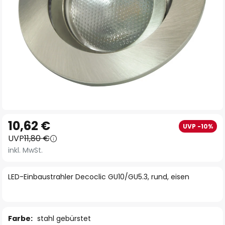
Zum
10,62 €
UVP -10%
Anfang
UVP
11,80 €
der
inkl. MwSt.
Bildgalerie
springen
LED-Einbaustrahler Decoclic GU10/GU5.3, rund, eisen
Farbe:
stahl gebürstet