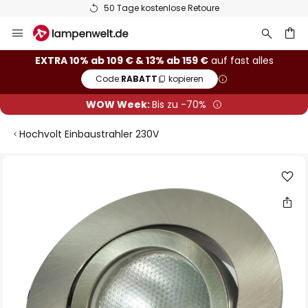
50 Tage kostenlose Retoure
Zum
Inhalt
springen
he
EXTRA 10% ab 109 € & 13% ab 159 €
auf fast alles
Code:
RABATT
kopieren
WOW Week:
Bis zu -70%
Hochvolt Einbaustrahler 230V
Zum
Ende
der
Bildgalerie
springen