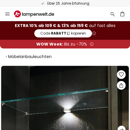
Über 25 Jahre Erfahrung
Zum
Inhalt
springen
he
EXTRA 10% ab 109 € & 13% ab 159 €
auf fast alles
Code:
RABATT
kopieren
WOW Week:
Bis zu -70%
Möbelanbauleuchten
Zum
Ende
der
Bildgalerie
springen