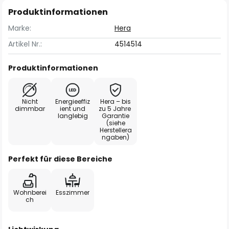
Produktinformationen
Marke:
Hera
Artikel Nr.:
4514514
Produktinformationen
Nicht
Energieeffiz
Hera – bis
dimmbar
ient und
zu 5 Jahre
langlebig
Garantie
(siehe
Herstellera
ngaben)
Perfekt für diese Bereiche
Wohnberei
Esszimmer
ch