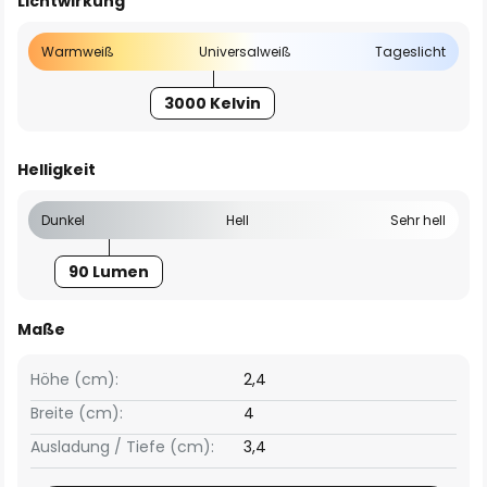
Lichtwirkung
Warmweiß
Universalweiß
Tageslicht
3000 Kelvin
Helligkeit
Dunkel
Hell
Sehr hell
90 Lumen
Maße
Höhe (cm):
2,4
Breite (cm):
4
Ausladung / Tiefe (cm):
3,4