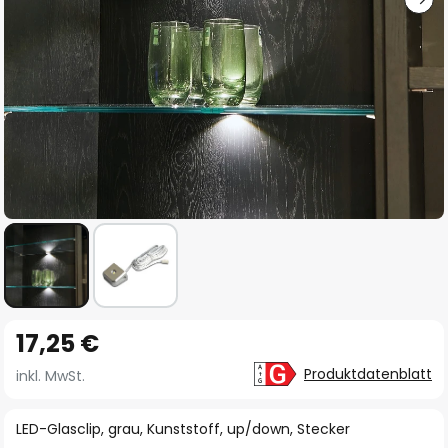
Zum
17,25 €
Anfang
der
Produktdatenblatt
inkl. MwSt.
Bildgalerie
springen
LED-Glasclip, grau, Kunststoff, up/down, Stecker