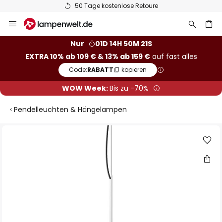
50 Tage kostenlose Retoure
Zum
Inhalt
springen
he
Nur
01D 14H 50M 20S
EXTRA 10% ab 109 € & 13% ab 159 €
auf fast alles
Code:
RABATT
kopieren
WOW Week:
Bis zu -70%
Pendelleuchten & Hängelampen
Zum
Ende
der
Bildgalerie
springen