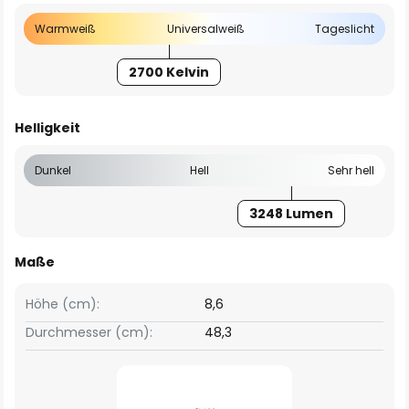
Warmweiß
Universalweiß
Tageslicht
2700 Kelvin
Helligkeit
Dunkel
Hell
Sehr hell
3248 Lumen
Maße
Höhe (cm):
8,6
Durchmesser (cm):
48,3