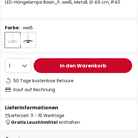
springen
LED-Hängelampe Basin_P, weiß, Metall, Ø 49 cm, IP40
Farbe:
weiß
In den Warenkorb
1
50 Tage kostenlose Retoure
Kauf auf Rechnung
Lieferinformationen
Lieferzeit: 11 - 16 Werktage
Gratis Leuchtmittel
enthalten