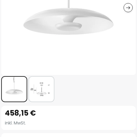
Zum
458,15 €
Anfang
der
inkl. MwSt.
Bildgalerie