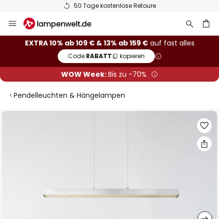
50 Tage kostenlose Retoure
Zum
Inhalt
springen
he
EXTRA 10% ab 109 € & 13% ab 159 €
auf fast alles
Code:
RABATT
kopieren
WOW Week:
Bis zu -70%
Pendelleuchten & Hängelampen
Zum
Ende
der
Bildgalerie
springen