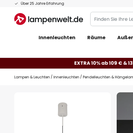
Zum
Über 25 Jahre Erfahrung
Inhalt
Finden
springen
Sie
Ihre
Innenleuchten
Räume
Außen
Leuchte...
EXTRA 10% ab 109 € & 13
Lampen & Leuchten
Innenleuchten
Pendelleuchten & Hängela
Zum
Ende
der
Bildgalerie
springen