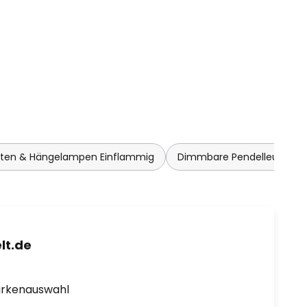
hten & Hängelampen Einflammig
Dimmbare Pendelleuchte
lt.de
arkenauswahl