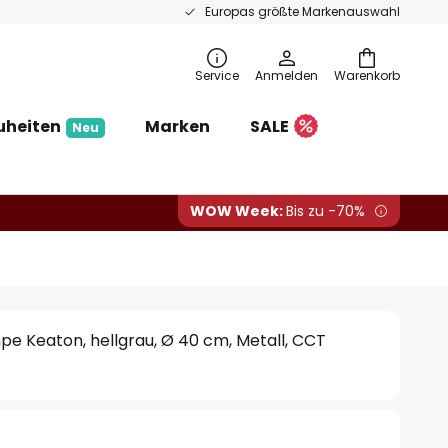
Europas größte Markenauswahl
Service
Anmelden
Warenkorb
uheiten
Marken
SALE
Neu
WOW Week:
Bis zu -70%
e Keaton, hellgrau, Ø 40 cm, Metall, CCT