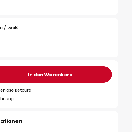
u / weiß
In den Warenkorb
tenlose Retoure
chnung
mationen