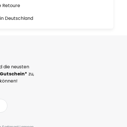
e Retoure
1 in Deutschland
d die neusten
Gutschein*
zu,
 können!
em Sortiment Lampen