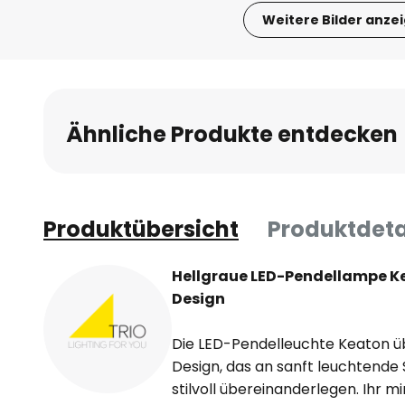
Weitere Bilder anze
Zum
Anfang
der
Bildgalerie
Ähnliche Produkte entdecken
springen
Produktübersicht
Produktdeta
Hellgraue LED-Pendellampe K
Design
Die LED-Pendelleuchte Keaton üb
Design, das an sanft leuchtende S
stilvoll übereinanderlegen. Ihr m