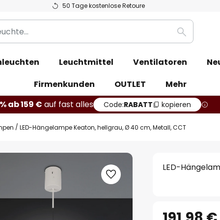
50 Tage kostenlose Retoure
Suche
leuchten
Leuchtmittel
Ventilatoren
Ne
Firmenkunden
OUTLET
Mehr
% ab 159 €
auf fast alles
Code:
RABATT
kopieren
mpen
LED-Hängelampe Keaton, hellgrau, Ø 40 cm, Metall, CCT
LED-Hängelamp
191,98 €