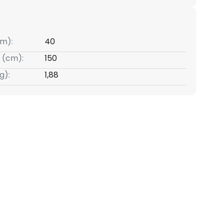
m):
40
 (cm):
150
g):
1,88