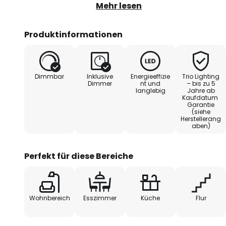
die weichen Farbtöne noch unters
Mehr lesen
Statement für Wohn- oder Essber
Leuchte auch einiges zu bieten: 
Produktinformationen
Schalter direkt an der Leuchte lä
wählen. Auch die Helligkeit ist in
ganz einfach in drei Stufen übe
Dimmbar
Inklusive
Energieeffizie
Trio Lighting
Wandschalter.
Dimmer
nt und
– bis zu 5
langlebig
Jahre ab
Kaufdatum
Garantie
(siehe
Herstellerang
aben)
Perfekt für diese Bereiche
Wohnbereich
Esszimmer
Küche
Flur