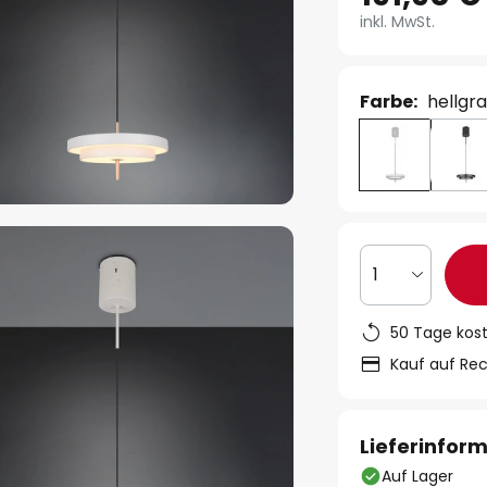
inkl. MwSt.
Farbe:
hellgra
1
50 Tage kos
Kauf auf Re
Lieferinfor
Auf Lager