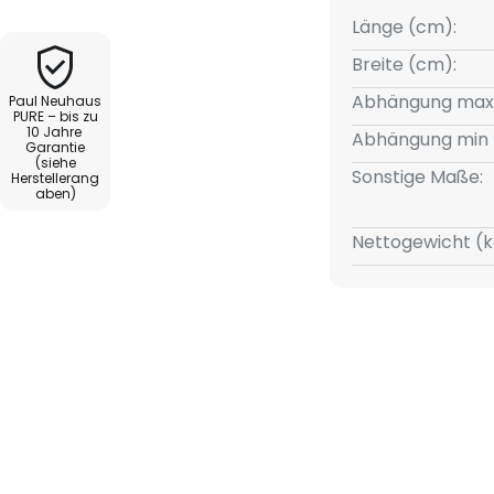
t nur energieeffizient, sondern
Länge (cm):
bedienung individuell dimmbar,
Breite (cm):
chtintensität erlaubt. Diese
Abhängung max
Paul Neuhaus
nd Design macht die Falling
PURE – bis zu
10 Jahre
 Element moderner
Abhängung min 
Garantie
(siehe
Sonstige Maße:
Herstellerang
aben)
t Lift
Nettogewicht (k