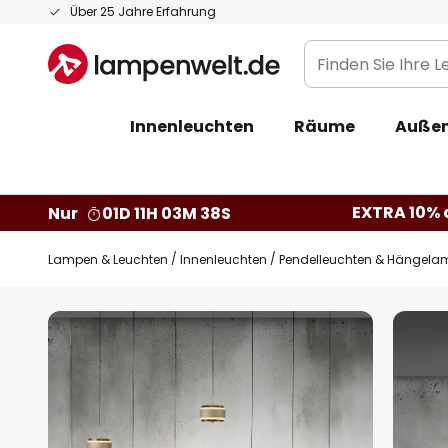
Zum
Über 25 Jahre Erfahrung
Inhalt
Finden
springen
Sie
Ihre
Innenleuchten
Räume
Außen
Leuchte...
EXTRA 10% a
Nur
01D 11H 03M 37S
Lampen & Leuchten
Innenleuchten
Pendelleuchten & Hängela
Zum
Ende
der
Bildgalerie
springen