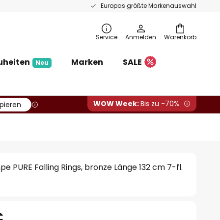
Europas größte Markenauswahl
Service
Anmelden
Warenkorb
uheiten
Marken
SALE
Neu
WOW Week:
Bis zu -70%
pieren
 PURE Falling Rings, bronze Länge 132 cm 7-fl.
€