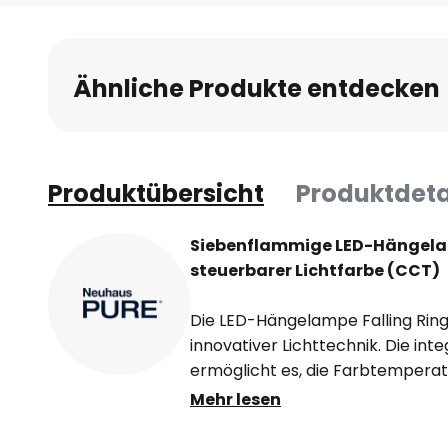
Anfang
der
Bildgalerie
Ähnliche Produkte entdecken
springen
Produktübersicht
Produktdeta
Siebenflammige LED-Hängelam
steuerbarer Lichtfarbe (CCT)
Die LED-Hängelampe Falling Ring
innovativer Lichttechnik. Die int
ermöglicht es, die Farbtemperatu
Warmweiß bis zur Lichtfarbe Un
Mehr lesen
jedem Raum die gewünschte Stim