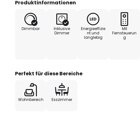
Produktinformationen
Die fest verbauten LEDs sind nich
auch über die mitgelieferte Fern
was eine präzise Steuerung der Li
Dimmbar
Inklusive
Energieeffizie
Mit
Kombination aus Funktionalität u
Dimmer
nt und
Fernsteuerun
langlebig
g
Rings zu einem unverzichtbaren
Innenraumbeleuchtung.
- höhenverstellbar durch Comfor
Perfekt für diese Bereiche
Wohnbereich
Esszimmer