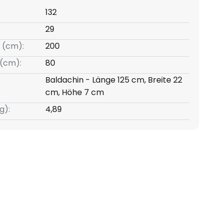
132
29
 (cm):
200
(cm):
80
Baldachin - Länge 125 cm, Breite 22
cm, Höhe 7 cm
g):
4,89