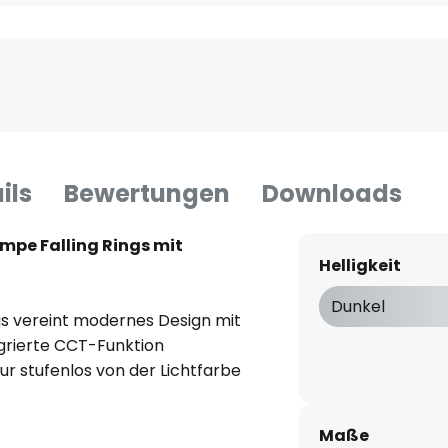
ils
Bewertungen
Downloads
pe Falling Rings mit
Helligkeit
Dunkel
s vereint modernes Design mit
egrierte CCT-Funktion
r stufenlos von der Lichtfarbe
iversalweiß anzupassen, um
mung zu verleihen.
Maße