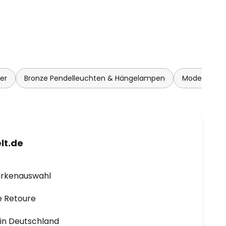
er
Bronze Pendelleuchten & Hängelampen
Moderne Pe
lt.de
arkenauswahl
e Retoure
1 in Deutschland