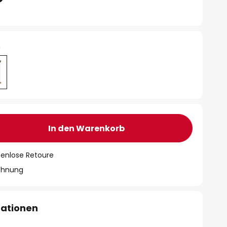
e
In den Warenkorb
tenlose Retoure
chnung
mationen