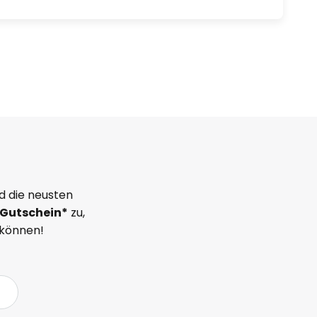
d die neusten
Gutschein*
zu,
 können!