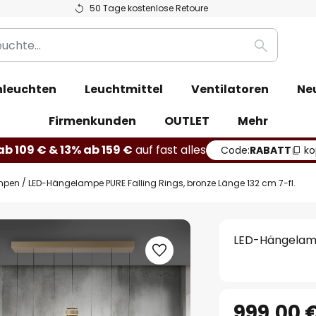
50 Tage kostenlose Retoure
Suche
leuchten
Leuchtmittel
Ventilatoren
Ne
Firmenkunden
OUTLET
Mehr
b 109 € & 13% ab 159 €
auf fast alles
Code:
RABATT
ko
mpen
LED-Hängelampe PURE Falling Rings, bronze Länge 132 cm 7-fl.
LED-Hängelampe
999,00 