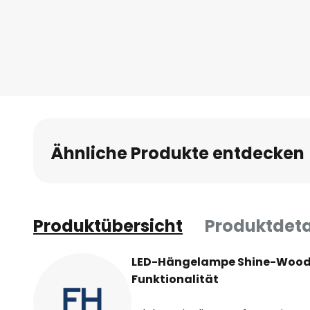
Anfang
der
Bildgalerie
springen
Ähnliche Produkte entdecken
Produktübersicht
Produktdeta
LED-Hängelampe Shine-Wood: 
Funktionalität