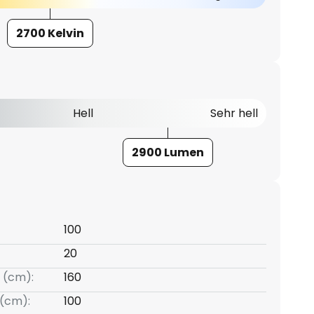
2700 Kelvin
Hell
Sehr hell
2900 Lumen
100
20
 (cm):
160
(cm):
100