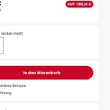
€
UVP -199,10 €
/ nickel matt
In den Warenkorb
tenlose Retoure
chnung