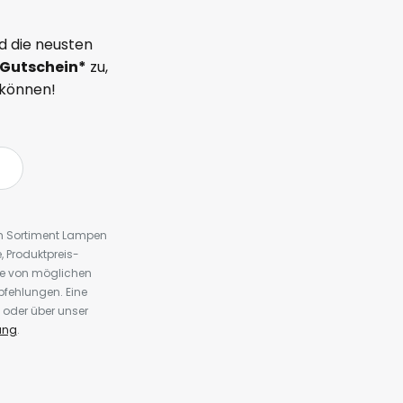
d die neusten
Gutschein*
zu,
 können!
em Sortiment Lampen
 Produktpreis-
te von möglichen
fehlungen. Eine
 oder über unser
ung
.