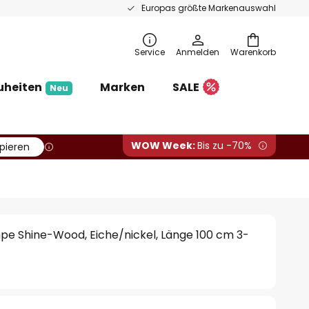
Europas größte Markenauswahl
Service
Anmelden
Warenkorb
uheiten
Marken
SALE
Neu
WOW Week:
Bis zu -70%
pieren
e Shine-Wood, Eiche/nickel, Länge 100 cm 3-