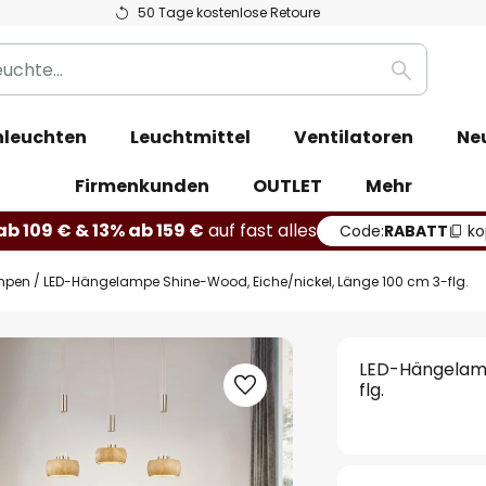
50 Tage kostenlose Retoure
Suche
leuchten
Leuchtmittel
Ventilatoren
Ne
Firmenkunden
OUTLET
Mehr
b 109 € & 13% ab 159 €
auf fast alles
Code:
RABATT
ko
mpen
LED-Hängelampe Shine-Wood, Eiche/nickel, Länge 100 cm 3-flg.
LED-Hängelamp
flg.