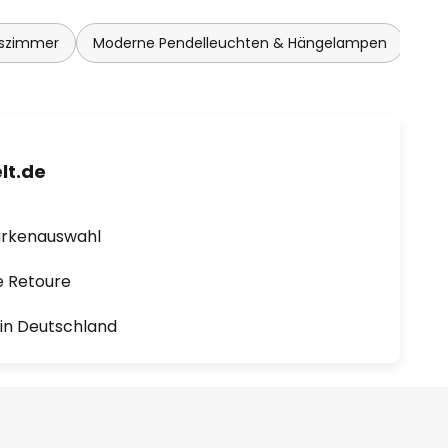
sszimmer
Moderne Pendelleuchten & Hängelampen
Höh
lt.de
arkenauswahl
e Retoure
1 in Deutschland