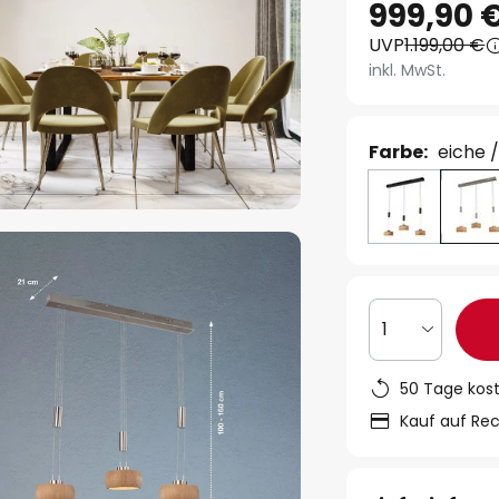
999,90 
UVP
1.199,00 €
inkl. MwSt.
Farbe:
eiche 
1
50 Tage kos
Kauf auf Re