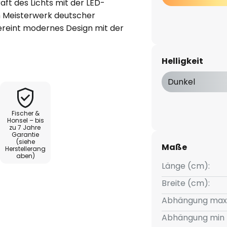
aft des Lichts mit der LED-
 Meisterwerk deutscher
reint modernes Design mit der
holz und bietet eine innovative
mer, Esszimmer und Küche. Die
Helligkeit
gt für ein energiesparendes
chkeit zur Höhenverstellung
Dunkel
tz verspricht. Obwohl ein Dimmer
st, lässt sich die Shine-Wood
Fischer &
 Dimmer anpassen, um die
Honsel – bis
zu 7 Jahre
ffen. Mit der LED-Hängelampe
Garantie
inierenden Gestaltungselement
(siehe
Maße
Herstellerang
aben)
Länge (cm):
Breite (cm):
Abhängung max
Abhängung min 