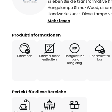
Erleben Sie die transformative Kr
Hängelampe Shine-Wood, einem
Handwerkskunst. Diese Lampe ve
natürlichen Schönheit von Eichen
Mehr lesen
Beleuchtungslösung für Wohnzim
integrierte LED-Technologie sor
Produktinformationen
Lichterlebnis, während die Mögli
zusätzliche Flexibilität im Einsa
nicht im Lieferumfang enthalten i
Dimmbar
Dimmer nicht
Energieeffizie
Höhenverstell
problemlos über einen externen
enthalten
nt und
bar
langlebig
gewünschte Atmosphäre zu scha
Shine-Wood wird Licht zum fasz
Ihres Raumes.
- extern dimmbar
Perfekt für diese Bereiche