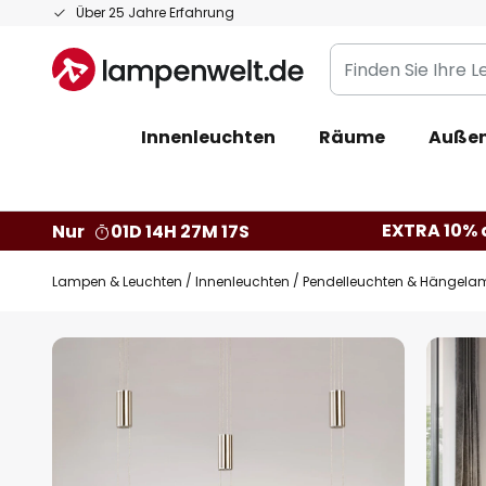
Zum
Über 25 Jahre Erfahrung
Inhalt
Finden
springen
Sie
Ihre
Innenleuchten
Räume
Außen
Leuchte...
EXTRA 10% a
Nur
01D 14H 27M 16S
Lampen & Leuchten
Innenleuchten
Pendelleuchten & Hängela
Zum
Ende
der
Bildgalerie
springen