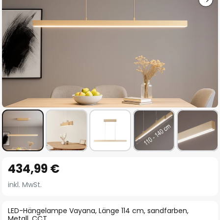
Zum
434,99 €
Anfang
der
inkl. MwSt.
Bildgalerie
springen
LED-Hängelampe Vayana, Länge 114 cm, sandfarben,
Metall, CCT