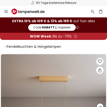
50 Tage kostenlose Retoure
Zum
Inhalt
springen
he
EXTRA 10% ab 109 € & 13% ab 159 €
auf fast alles
Code:
RABATT
kopieren
WOW Week:
Bis zu -70%
Pendelleuchten & Hängelampen
Zum
Ende
der
Bildgalerie
springen