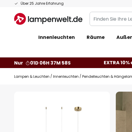
Zum
Über 25 Jahre Erfahrung
Inhalt
Finden
springen
Sie
Ihre
Innenleuchten
Räume
Außen
Leuchte...
EXTRA 10% a
Nur
01D 06H 37M 57S
Lampen & Leuchten
Innenleuchten
Pendelleuchten & Hängela
Zum
Ende
der
Bildgalerie
springen