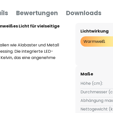
ils
Bewertungen
Downloads
weißes Licht für vielseitige
Lichtwirkung
Warmweiß
alien wie Alabaster und Metall
sing. Die integrierte LED-
0 Kelvin, das eine angenehme
wiedergabe von 90 Ra werden
. Die Leuchte ist ideal für
Maße
er Schlafzimmer geeignet und
e ein.
Höhe (cm):
Durchmesser (c
rnen Dimmer gesteuert werden
Abhängung max
intensität an verschiedene
uktive Momente – die LED-
Nettogewicht (k