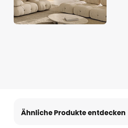
Zum
Anfang
der
Bildgalerie
springen
Ähnliche Produkte entdecken