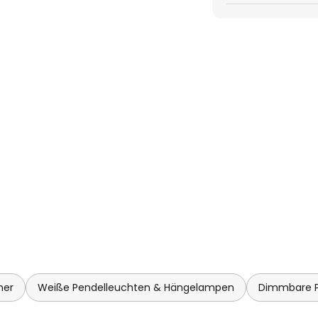
on aus Funktionalität und
mer
Weiße Pendelleuchten & Hängelampen
Dimmbare P