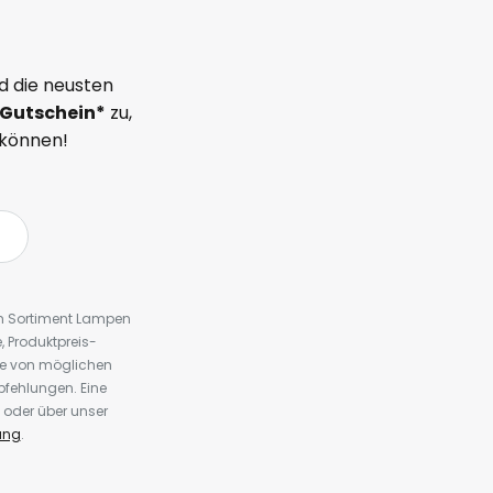
d die neusten
Gutschein*
zu,
 können!
em Sortiment Lampen
 Produktpreis-
te von möglichen
fehlungen. Eine
 oder über unser
ung
.