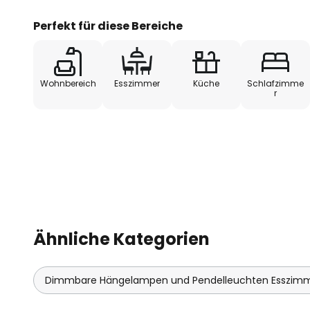
Hängeleuchte 2542 bietet eine perfekte Kombinati
stilvollem Design.
Perfekt für diese Bereiche
Wohnbereich
Esszimmer
Küche
Schlafzimme
r
Ähnliche Kategorien
Dimmbare Hängelampen und Pendelleuchten Esszim