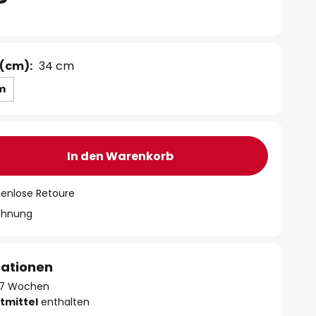
(cm):
34 cm
m
In den Warenkorb
tenlose Retoure
chnung
mationen
 - 7 Wochen
tmittel
enthalten