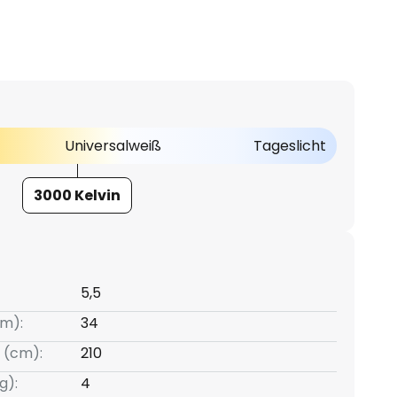
Universalweiß
Tageslicht
3000 Kelvin
5,5
m):
34
 (cm):
210
g):
4