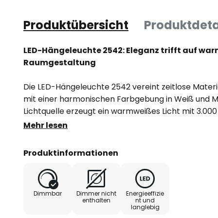
Produktübersicht
Produktdeta
LED-Hängeleuchte 2542: Eleganz trifft auf warm
Raumgestaltung
Die LED-Hängeleuchte 2542 vereint zeitlose Materi
mit einer harmonischen Farbgebung in Weiß und Mes
Lichtquelle erzeugt ein warmweißes Licht mit 3.00
Atmosphäre schafft. Dank einer exzellenten Farb
Mehr lesen
Farben besonders natürlich und lebendig dargestellt
Wohnräume wie Wohnzimmer, Esszimmer, Küche od
Produktinformationen
fügt sich nahtlos in unterschiedliche Einrichtungsstil
Die dimmbare Funktionalität, die über einen exte
Dimmbar
Dimmer nicht
Energieeffizie
kann, ermöglicht eine flexible Anpassung der Licht
enthalten
nt und
langlebig
Bedürfnisse. Ob für entspannte Abende oder prod