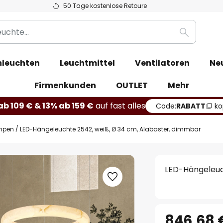
50 Tage kostenlose Retoure
Suche
leuchten
Leuchtmittel
Ventilatoren
Ne
Firmenkunden
OUTLET
Mehr
b 109 € & 13% ab 159 €
auf fast alles
Code:
RABATT
ko
mpen
LED-Hängeleuchte 2542, weiß, Ø 34 cm, Alabaster, dimmbar
LED-Hängeleuc
846,68 