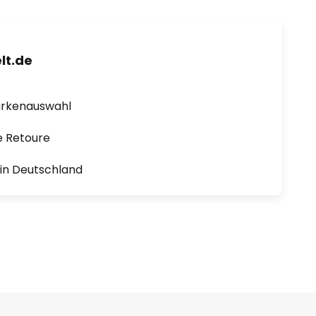
lt.de
arkenauswahl
e Retoure
1 in Deutschland