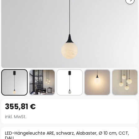
Zum
355,81 €
Anfang
der
inkl. MwSt.
Bildgalerie
springen
LED-Hängeleuchte ARE, schwarz, Alabaster, Ø 10 cm, CCT,
DALI