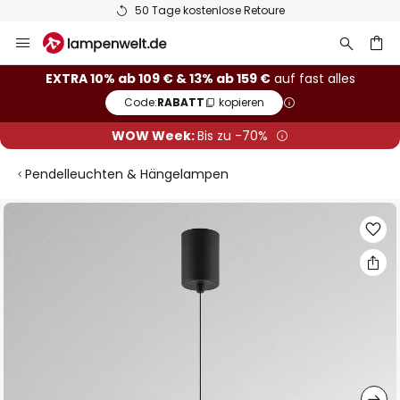
50 Tage kostenlose Retoure
Zum
Inhalt
springen
he
EXTRA 10% ab 109 € & 13% ab 159 €
auf fast alles
Code:
RABATT
kopieren
WOW Week:
Bis zu -70%
Pendelleuchten & Hängelampen
Zum
Ende
der
Bildgalerie
springen