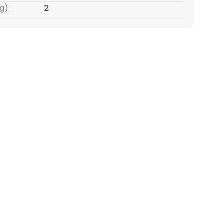
g):
2