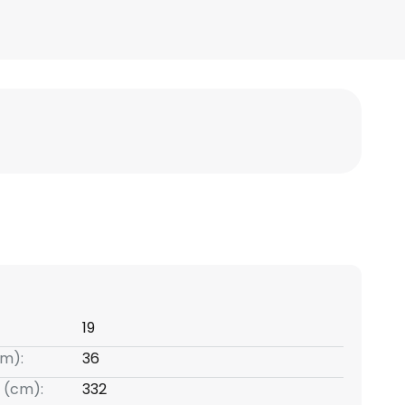
19
m):
36
 (cm):
332