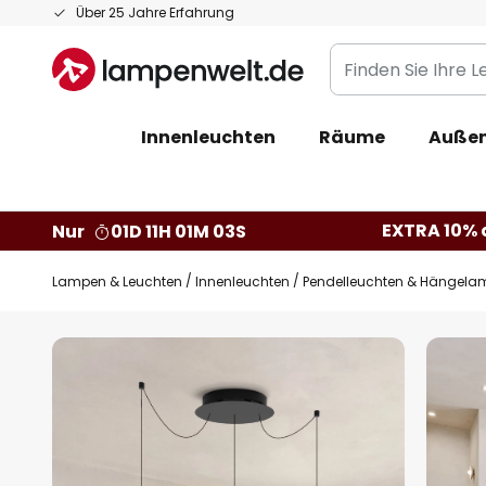
Zum
Über 25 Jahre Erfahrung
Inhalt
Finden
springen
Sie
Ihre
Innenleuchten
Räume
Außen
Leuchte...
EXTRA 10% a
Nur
01D 11H 01M 03S
Lampen & Leuchten
Innenleuchten
Pendelleuchten & Hängela
Zum
Ende
der
Bildgalerie
springen