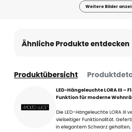
Weitere Bilder anze
Zum
Anfang
der
Bildgalerie
Ähnliche Produkte entdecken
springen
Produktübersicht
Produktdeta
LED-Hängeleuchte LORA III – F
Funktion für moderne Wohnr
Die LED-Hängeleuchte LORA III v
vielseitiger Funktionalität. Gefe
in elegantem Schwarz gehalten, fü