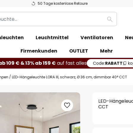
50 Tage kostenlose Retoure
Suche
leuchten
Leuchtmittel
Ventilatoren
Ne
Firmenkunden
OUTLET
Mehr
b 109 € & 13% ab 159 €
auf fast alles
Code:
RABATT
ko
mpen
LED-Hängeleuchte LORA III, schwarz, Ø 36 cm, dimmbar 40° CCT
LED-Hängeleuc
CCT