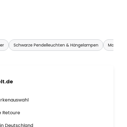
er
Schwarze Pendelleuchten & Hängelampen
Moderne 
lt.de
arkenauswahl
e Retoure
1 in Deutschland