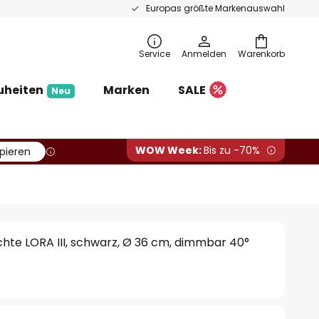
Europas größte Markenauswahl
Service
Anmelden
Warenkorb
uheiten
Marken
SALE
Neu
WOW Week:
Bis zu -70%
pieren
hte LORA III, schwarz, Ø 36 cm, dimmbar 40°