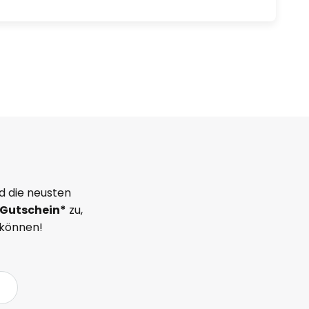
d die neusten
Gutschein*
zu,
 können!