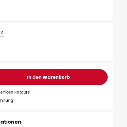
rz
In den Warenkorb
tenlose Retoure
chnung
mationen