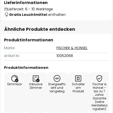
Lieferinformationen
Lieferzeit: 6 - 10 Werktage
Gratis Leuchtmittel
enthalten
Ähnliche Produkte entdecken
Produktinformationen
Marke:
FISCHER & HONSEL
Artikel Nr.:
10052068
Produktinformationen
Dimmbar
Inklusive
Energieeffiz
Schalter
Fischer &
Dimmer
ient und
am
Honsel –
langlebig
Produkt
bis zu 7
Jahre
Garantie
(siehe
Herstellera
ngaben)