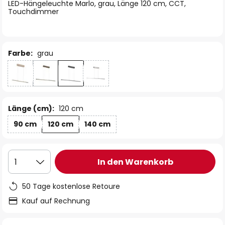
springen
LED-Hängeleuchte Marlo, grau, Länge 120 cm, CCT,
Touchdimmer
Farbe:
grau
Länge (cm):
120 cm
90 cm
120 cm
140 cm
In den Warenkorb
1
50 Tage kostenlose Retoure
Kauf auf Rechnung