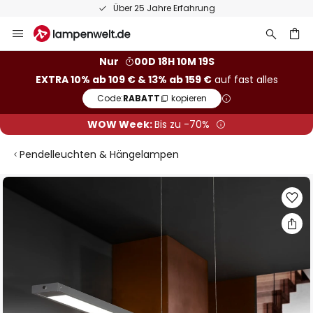
Über 25 Jahre Erfahrung
Zum
Inhalt
springen
he
Nur
00D 18H 10M 18S
EXTRA 10% ab 109 € & 13% ab 159 €
auf fast alles
Code:
RABATT
kopieren
WOW Week:
Bis zu -70%
Pendelleuchten & Hängelampen
Zum
Ende
der
Bildgalerie
springen