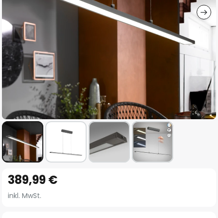
Zum
389,99 €
Anfang
der
inkl. MwSt.
Bildgalerie