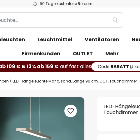
50 Tage kostenlose Retoure
Suche
leuchten
Leuchtmittel
Ventilatoren
Ne
Firmenkunden
OUTLET
Mehr
b 109 € & 13% ab 159 €
auf fast alles
Code:
RABATT
ko
mpen
LED-Hängeleuchte Marlo, sand, Länge 90 cm, CCT, Touchdimmer
LED-Hängeleuc
Touchdimmer