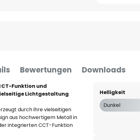
ils
Bewertungen
Downloads
CCT-Funktion und
Helligkeit
ielseitige Lichtgestaltung
Dunkel
zeugt durch ihre vielseitigen
sign aus hochwertigem Metall in
er integrierten CCT-Funktion
ssung der Lichtfarbe in drei