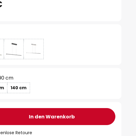
€
90 cm
cm
140 cm
In den Warenkorb
tenlose Retoure