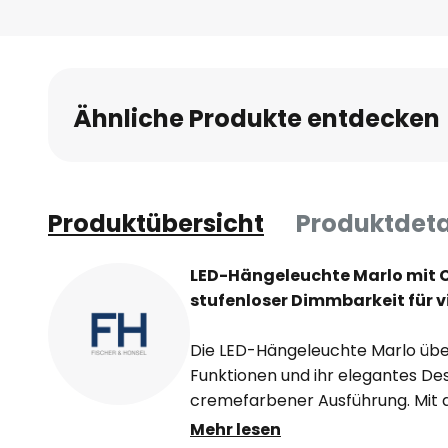
Ähnliche Produkte entdecken
Produktübersicht
Produktdeta
LED-Hängeleuchte Marlo mit 
stufenloser Dimmbarkeit für v
Die LED-Hängeleuchte Marlo über
Funktionen und ihr elegantes De
cremefarbener Ausführung. Mit d
ermöglicht sie eine flexible Anpa
Mehr lesen