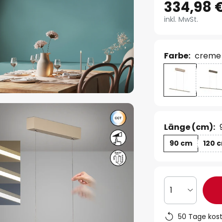
334,98 
inkl. MwSt.
Farbe:
creme
Länge (cm):
90 cm
120 
1
50 Tage kos