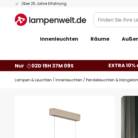
Zum
Über 25 Jahre Erfahrung
Inhalt
Finden
springen
Sie
Ihre
Innenleuchten
Räume
Außen
Leuchte...
EXTRA 10% a
Nur
02D 15H 37M 08S
Lampen & Leuchten
Innenleuchten
Pendelleuchten & Hängela
Zum
Ende
der
Bildgalerie
springen