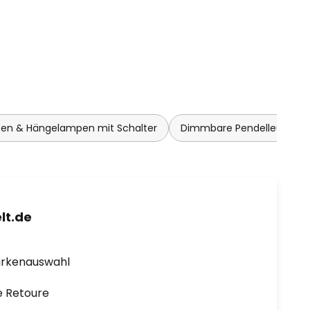
ten & Hängelampen mit Schalter
Dimmbare Pendelleuchte
lt.de
arkenauswahl
e Retoure