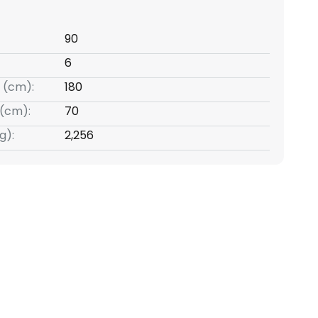
90
6
 (cm):
180
(cm):
70
g):
2,256