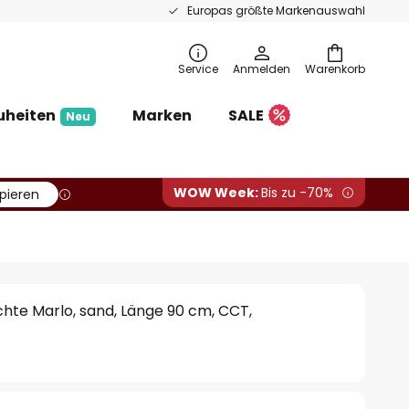
Europas größte Markenauswahl
Service
Anmelden
Warenkorb
uheiten
Marken
SALE
Neu
WOW Week:
Bis zu -70%
pieren
hte Marlo, sand, Länge 90 cm, CCT,