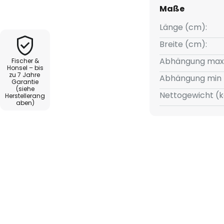
lweiß, und sorgt so für die
Maße
 Ess- oder Küchenbereichen.
ine energieeffiziente
Länge (cm):
 Farbwiedergabe von 80 Ra für
Breite (cm):
Lichtatmosphäre sorgt.
Abhängung max
Fischer &
Honsel – bis
zu 7 Jahre
stufenlose Dimmbarkeit, die über
Abhängung min 
Garantie
 gesteuert werden kann.
(siehe
Nettogewicht (k
Herstellerang
elhöhe der Leuchte dank des
aben)
l anpassen, was eine optimale
mkonzepte ermöglicht. Die LED-
ionalität und Ästhetik und
tungslösung für anspruchsvolle