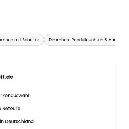
ampen mit Schalter
Dimmbare Pendelleuchten & Hängela
lt.de
arkenauswahl
e Retoure
1 in Deutschland