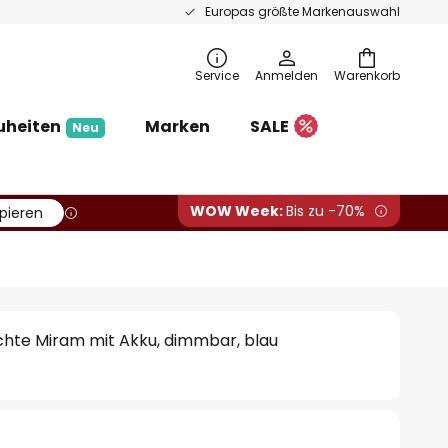
Europas größte Markenauswahl
Service
Anmelden
Warenkorb
uheiten
Marken
SALE
Neu
WOW Week:
Bis zu -70%
pieren
hte Miram mit Akku, dimmbar, blau
€