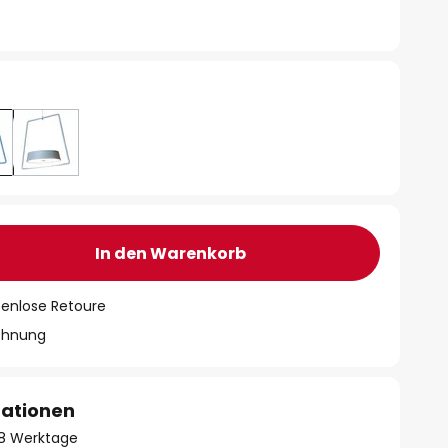
In den Warenkorb
tenlose Retoure
chnung
mationen
- 8 Werktage