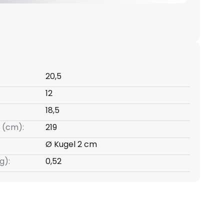
20,5
12
18,5
 (cm):
219
Ø Kugel 2 cm
g):
0,52