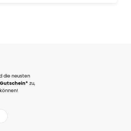
d die neusten
Gutschein*
zu,
 können!