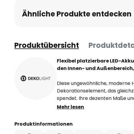
Ähnliche Produkte entdecken
Produktübersicht
Produktdeta
Flexibel platzierbare LED-Ak
den Innen- und Außenbereich
Diese ungewöhnliche, moderne H
Dekorationselement, das gleichz
spendet. Ihre dezenten Maße und 
ermöglichen eine mühelose Integ
Mehr lesen
Wohnumgebungen. Der trapezfö
Aluminium gefertigt und über ein 
Produktinformationen
verbunden, die sowohl ein Pende