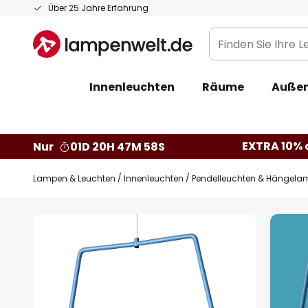
Zum
Über 25 Jahre Erfahrung
Inhalt
Finden
springen
Sie
Ihre
Innenleuchten
Räume
Außen
Leuchte...
EXTRA 10% a
Nur
01D 20H 47M 57S
Lampen & Leuchten
Innenleuchten
Pendelleuchten & Hängela
Zum
Ende
der
Bildgalerie
springen