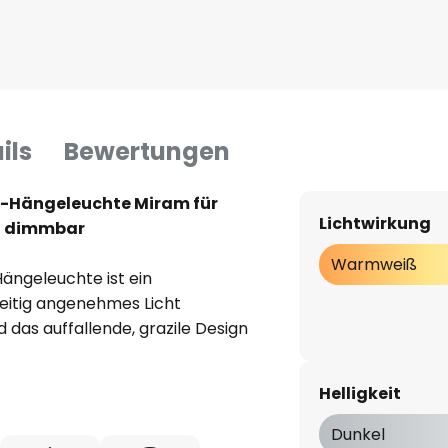
ils
Bewertungen
ku-Hängeleuchte Miram für
Lichtwirkung
, dimmbar
Warmweiß
ängeleuchte ist ein
eitig angenehmes Licht
das auffallende, grazile Design
ration in zahlreiche
rmige Rahmen ist aus
Helligkeit
Seil mit einer kleinen Kugel
l als auch ein Gegengewicht
Dunkel