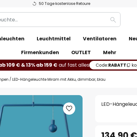
50 Tage kostenlose Retoure
Suche
leuchten
Leuchtmittel
Ventilatoren
Ne
Firmenkunden
OUTLET
Mehr
b 109 € & 13% ab 159 €
auf fast alles
Code:
RABATT
ko
mpen
LED-Hängeleuchte Miram mit Akku, dimmbar, blau
LED-Hängeleuc
134,90 