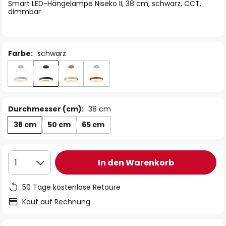
springen
Smart LED-Hängelampe Niseko II, 38 cm, schwarz, CCT,
dimmbar
Farbe:
schwarz
Durchmesser (cm):
38 cm
38 cm
50 cm
65 cm
In den Warenkorb
1
50 Tage kostenlose Retoure
Kauf auf Rechnung