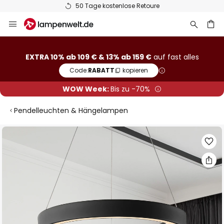
50 Tage kostenlose Retoure
Zum
Inhalt
springen
he
EXTRA 10% ab 109 € & 13% ab 159 €
auf fast alles
Code:
RABATT
kopieren
WOW Week:
Bis zu -70%
Pendelleuchten & Hängelampen
Zum
Ende
der
Bildgalerie
springen