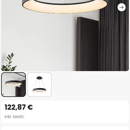
Zum
122,87 €
Anfang
der
inkl. MwSt.
Bildgalerie