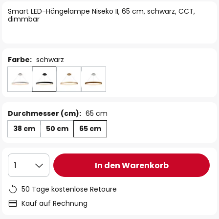
springen
Smart LED-Hängelampe Niseko II, 65 cm, schwarz, CCT,
dimmbar
Farbe:
schwarz
Durchmesser (cm):
65 cm
38 cm
50 cm
65 cm
In den Warenkorb
1
50 Tage kostenlose Retoure
Kauf auf Rechnung