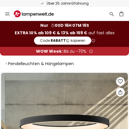
Über 25 Jahre Erfahrung
Zum
Inhalt
springen
he
Nur
00D 16H 07M 15S
EXTRA 10% ab 109 € & 13% ab 159 €
auf fast alles
Code:
RABATT
kopieren
WOW Week:
Bis zu -70%
Pendelleuchten & Hängelampen
Zum
Ende
der
Bildgalerie
springen