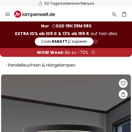
50 Tage kostenlose Retoure
Zum
Inhalt
springen
he
Nur
02D 19H 39M 58S
EXTRA 10% ab 109 € & 13% ab 159 €
auf fast alles
Code:
RABATT
kopieren
WOW Week:
Bis zu -70%
Pendelleuchten & Hängelampen
Zum
Ende
der
Bildgalerie
springen