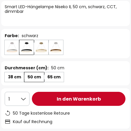
springen
Smart LED-Hängelampe Niseko II, 50 cm, schwarz, CCT,
dimmbar
Farbe:
schwarz
Durchmesser (cm):
50 cm
38 cm
50 cm
65 cm
In den Warenkorb
1
50 Tage kostenlose Retoure
Kauf auf Rechnung