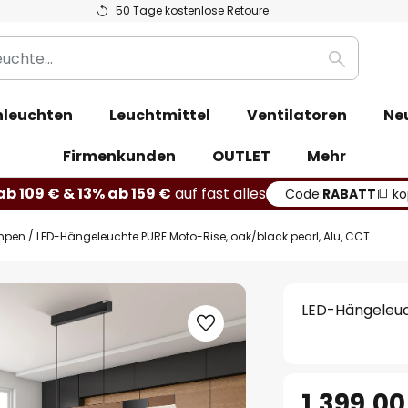
50 Tage kostenlose Retoure
Suche
leuchten
Leuchtmittel
Ventilatoren
Ne
Firmenkunden
OUTLET
Mehr
b 109 € & 13% ab 159 €
auf fast alles
Code:
RABATT
ko
mpen
LED-Hängeleuchte PURE Moto-Rise, oak/black pearl, Alu, CCT
LED-Hängeleuch
1.399,00