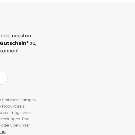
d die neusten
Gutschein*
zu,
 können!
em Sortiment Lampen
 Produktpreis-
te von möglichen
fehlungen. Eine
 oder über unser
ung
.