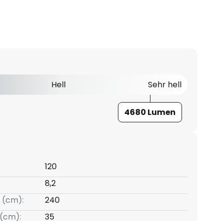
Hell
Sehr hell
4680 Lumen
120
8,2
 (cm):
240
(cm):
35