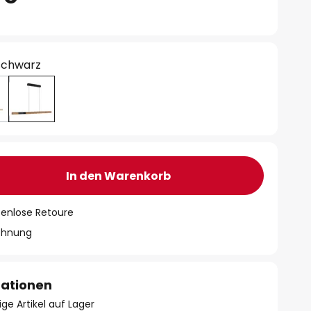
 schwarz
In den Warenkorb
tenlose Retoure
chnung
mationen
ge Artikel auf Lager