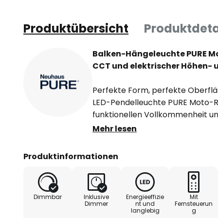
Produktübersicht
Produktdeta
Balken-Hängeleuchte PURE Mo
CCT und elektrischer Höhen- 
Perfekte Form, perfekte Oberfläc
LED-Pendelleuchte PURE Moto-Ri
funktionellen Vollkommenheit u
offen. Sie verfügt über einen e-S
Mehr lesen
motorisierten Antrieb. Diese Fu
elektrische Höhenverstellung sow
Produktinformationen
Längenverstellung.
Die magnetische Fernbedienung 
Dimmbar
Inklusive
Energieeffizie
Mit
Wandhalter auch in die gebräuch
Dimmer
nt und
Fernsteuerun
langlebig
g
integriert werden. Die Pendelleu