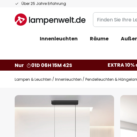
Zum
Über 25 Jahre Erfahrung
Inhalt
Finden
springen
Sie
Ihre
Innenleuchten
Räume
Außen
Leuchte...
EXTRA 10% a
Nur
01D 06H 15M 41S
Lampen & Leuchten
Innenleuchten
Pendelleuchten & Hängela
Zum
Ende
der
Bildgalerie
springen