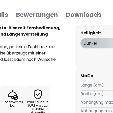
ils
Bewertungen
Downloads
to-Rise mit Fernbedienung,
Helligkeit
und Längenverstellung
Dunkel
he, perfekte Funktion - die
se überzeugt mit einer
nd lässt kaum noch Wünsche
LIDE®- und e-LIFT®-
nktionen ermöglichen eine
Maße
ie eine elektrische
Länge (cm):
Breite (cm):
kann mittels beiliegendem
Abhängung max
Höhenverstell
Paul Neuhaus
lichsten Lichtschaltersysteme
bar
PURE – bis zu
10 Jahre
chte verfügt über eine CCT-
Abhängung min 
Garantie