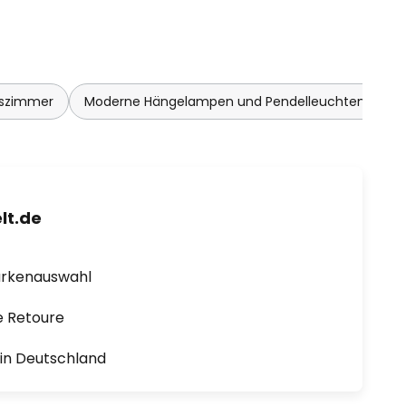
sszimmer
Moderne Hängelampen und Pendelleuchten Woh
lt.de
arkenauswahl
e Retoure
1 in Deutschland