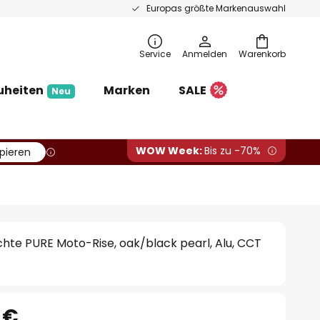
Europas größte Markenauswahl
Service
Anmelden
Warenkorb
uheiten
Marken
SALE
Neu
WOW Week:
Bis zu -70%
pieren
te PURE Moto-Rise, oak/black pearl, Alu, CCT
 €