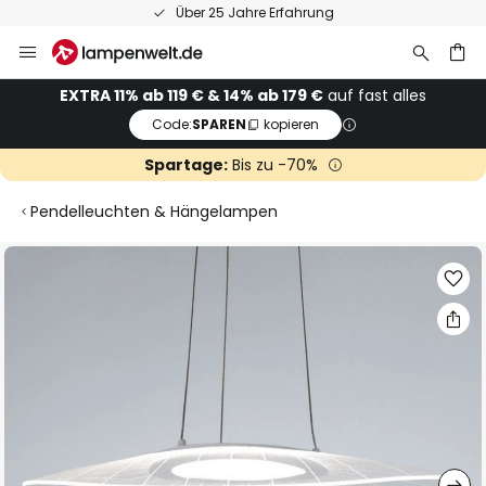
Über 25 Jahre Erfahrung
Zum
Inhalt
springen
he
EXTRA 11% ab 119 € & 14% ab 179 €
auf fast alles
Code:
SPAREN
kopieren
Spartage:
Bis zu -70%
Pendelleuchten & Hängelampen
Zum
Ende
der
Bildgalerie
springen