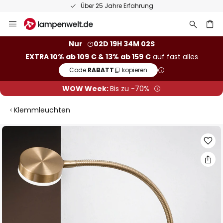
Über 25 Jahre Erfahrung
Zum
Inhalt
springen
he
Nur
02D 19H 34M 01S
EXTRA 10% ab 109 € & 13% ab 159 €
auf fast alles
Code:
RABATT
kopieren
WOW Week:
Bis zu -70%
Klemmleuchten
Zum
Ende
der
Bildgalerie
springen