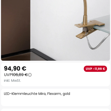
Zum
94,90 €
UVP -11,99 €
Anfang
UVP
106,89 €
der
inkl. MwSt.
Bildgalerie
springen
LED-Klemmleuchte Mira, Flexarm, gold