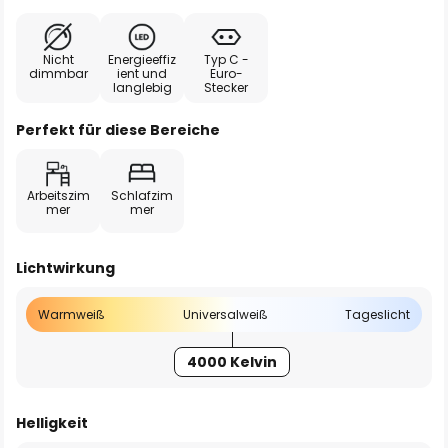
Nicht
Energieeffiz
Typ C -
dimmbar
ient und
Euro-
langlebig
Stecker
Perfekt für diese Bereiche
Arbeitszim
Schlafzim
mer
mer
Lichtwirkung
Warmweiß
Universalweiß
Tageslicht
4000 Kelvin
Helligkeit