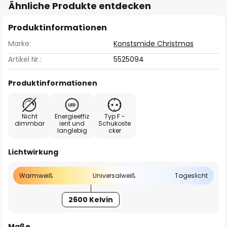
Ähnliche Produkte entdecken
Produktinformationen
Marke:
Konstsmide Christmas
Artikel Nr.:
5525094
Produktinformationen
Nicht
Energieeffiz
Typ F -
dimmbar
ient und
Schukoste
langlebig
cker
Lichtwirkung
Warmweiß
Universalweiß
Tageslicht
2600 Kelvin
Maße