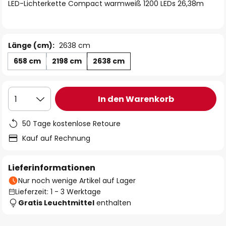
springen
LED-Lichterkette Compact warmweiß 1200 LEDs 26,38m
Länge (cm):
2638 cm
658 cm
2198 cm
2638 cm
In den Warenkorb
1
50 Tage kostenlose Retoure
Kauf auf Rechnung
Lieferinformationen
Nur noch wenige Artikel auf Lager
Lieferzeit: 1 - 3 Werktage
Gratis Leuchtmittel
enthalten