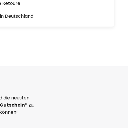
e Retoure
1 in Deutschland
d die neusten
Gutschein*
zu,
 können!