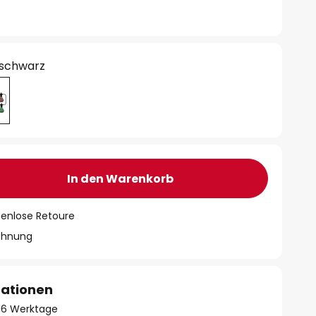
 schwarz
In den Warenkorb
tenlose Retoure
chnung
mationen
- 16 Werktage