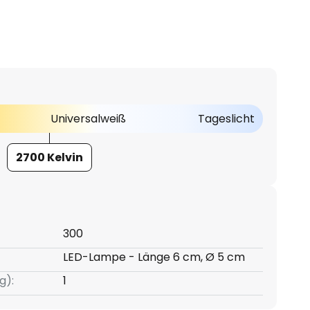
Universalweiß
Tageslicht
2700 Kelvin
300
LED-Lampe - Länge 6 cm, Ø 5 cm
g):
1