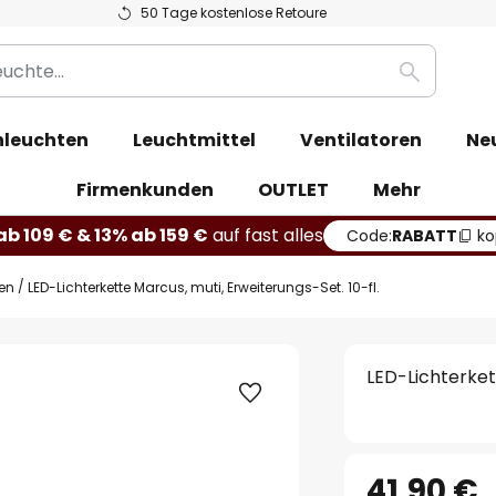
50 Tage kostenlose Retoure
Suche
leuchten
Leuchtmittel
Ventilatoren
Ne
Firmenkunden
OUTLET
Mehr
b 109 € & 13% ab 159 €
auf fast alles
Code:
RABATT
ko
ten
LED-Lichterkette Marcus, muti, Erweiterungs-Set. 10-fl.
LED-Lichterkett
41,90 €