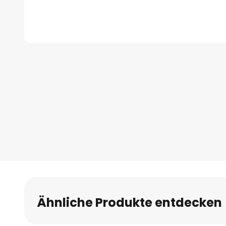
Zum
Anfang
der
Bildgalerie
springen
Ähnliche Produkte entdecken