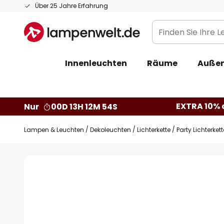
Zum
Über 25 Jahre Erfahrung
Inhalt
Finden
springen
Sie
Ihre
Innenleuchten
Räume
Außen
Leuchte...
EXTRA 10% a
Nur
00D 13H 12M 53S
Lampen & Leuchten
Dekoleuchten
Lichterkette
Party Lichterket
Zum
Ende
der
Bildgalerie
springen