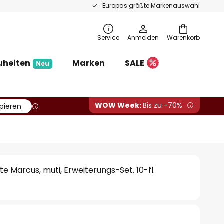
Europas größte Markenauswahl
Service
Anmelden
Warenkorb
uheiten
Marken
SALE
Neu
WOW Week:
Bis zu -70%
pieren
e Marcus, muti, Erweiterungs-Set. 10-fl.