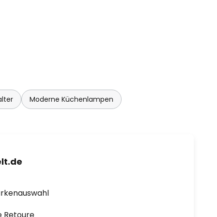
lter
Moderne Küchenlampen
lt.de
arkenauswahl
e Retoure