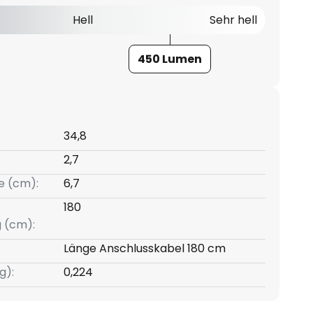
Hell
Sehr hell
450 Lumen
34,8
2,7
e (cm):
6,7
180
g (cm):
Länge Anschlusskabel 180 cm
g):
0,224