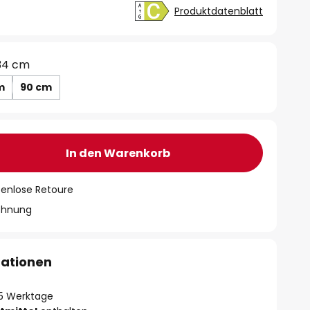
Produktdatenblatt
34 cm
m
90 cm
In den Warenkorb
tenlose Retoure
chnung
mationen
- 5 Werktage