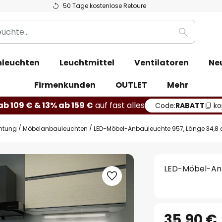
50 Tage kostenlose Retoure
Suche
leuchten
Leuchtmittel
Ventilatoren
Ne
Firmenkunden
OUTLET
Mehr
b 109 € & 13% ab 159 €
auf fast alles
Code:
RABATT
ko
htung
Möbelanbauleuchten
LED-Möbel-Anbauleuchte 957, Länge 34,8
LED-Möbel-Anb
35,90 €