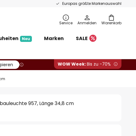
Europas größte Markenauswahl
Service
Anmelden
Warenkorb
uheiten
Marken
SALE
Neu
WOW Week:
Bis zu -70%
pieren
 cm
auleuchte 957, Länge 34,8 cm