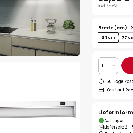
inkl. MwSt.
Breite (cm):
34 cm
77 c
1
50 Tage kos
Kauf auf Re
Lieferinfor
Auf Lager
Lieferzeit: 2 