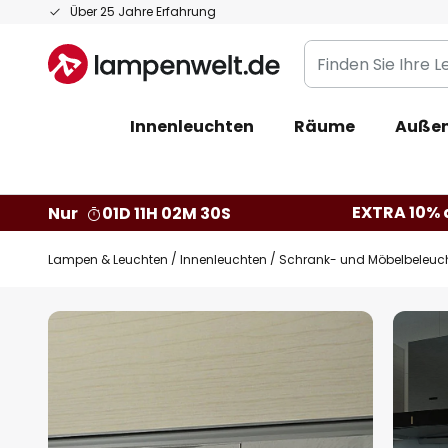
Zum
Über 25 Jahre Erfahrung
Inhalt
Finden
springen
Sie
Ihre
Innenleuchten
Räume
Außen
Leuchte...
EXTRA 10% a
Nur
01D 11H 02M 29S
Lampen & Leuchten
Innenleuchten
Schrank- und Möbelbeleuc
Zum
Ende
der
Bildgalerie
springen