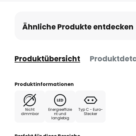
Anfang
der
Bildgalerie
Ähnliche Produkte entdecken
springen
Produktübersicht
Produktdeta
Produktinformationen
Nicht
Energieeffizie
Typ C - Euro-
dimmbar
nt und
Stecker
langlebig