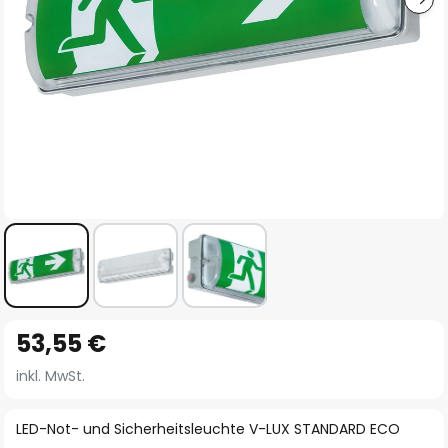
Zum
53,55 €
Anfang
der
inkl. MwSt.
Bildgalerie
springen
LED-Not- und Sicherheitsleuchte V-LUX STANDARD ECO