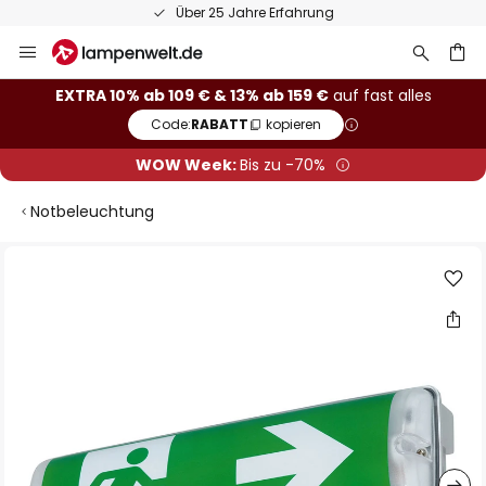
Über 25 Jahre Erfahrung
Zum
Inhalt
springen
he
EXTRA 10% ab 109 € & 13% ab 159 €
auf fast alles
Code:
RABATT
kopieren
WOW Week:
Bis zu -70%
Notbeleuchtung
Zum
Ende
der
Bildgalerie
springen