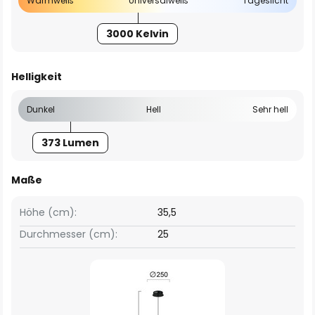
Warmweiß
Universalweiß
Tageslicht
3000 Kelvin
Helligkeit
Dunkel
Hell
Sehr hell
373 Lumen
Maße
Höhe (cm):
35,5
Durchmesser (cm):
25