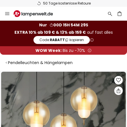
50 Tage kostenlose Retoure
Zum
Inhalt
springen
he
Nur
00D 15H 54M 28S
EXTRA 10% ab 109 € & 13% ab 159 €
auf fast alles
Code:
RABATT
kopieren
WOW Week:
Bis zu -70%
Pendelleuchten & Hängelampen
Zum
Ende
der
Bildgalerie
springen