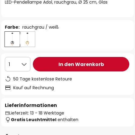
springen
LED-Pendellampe Adol, rauchgrau, Ø 25 cm, Glas
Farbe:
rauchgrau / weiß
In den Warenkorb
1
50 Tage kostenlose Retoure
Kauf auf Rechnung
Lieferinformationen
Lieferzeit: 13 - 18 Werktage
Gratis Leuchtmittel
enthalten