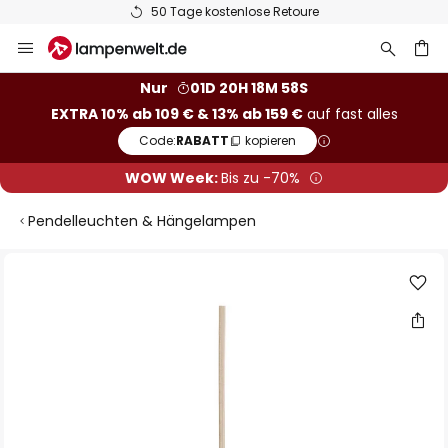
50 Tage kostenlose Retoure
Zum
Inhalt
springen
he
Nur
01D 20H 18M 57S
EXTRA 10% ab 109 € & 13% ab 159 €
auf fast alles
Code:
RABATT
kopieren
WOW Week:
Bis zu -70%
Pendelleuchten & Hängelampen
Zum
Ende
der
Bildgalerie
springen