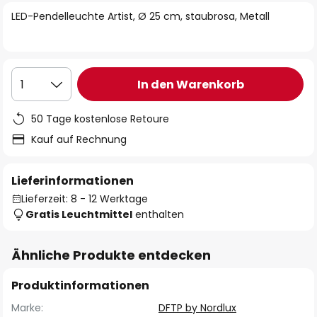
springen
LED-Pendelleuchte Artist, Ø 25 cm, staubrosa, Metall
In den Warenkorb
1
50 Tage kostenlose Retoure
Kauf auf Rechnung
Lieferinformationen
Lieferzeit: 8 - 12 Werktage
Gratis Leuchtmittel
enthalten
Ähnliche Produkte entdecken
Produktinformationen
Marke:
DFTP by Nordlux