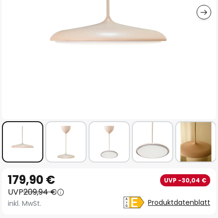
Zum
179,90 €
UVP -30,04 €
Anfang
UVP
209,94 €
der
Produktdatenblatt
inkl. MwSt.
Bildgalerie