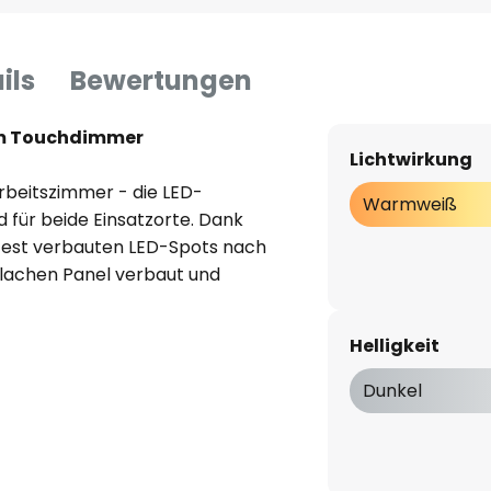
ils
Bewertungen
tem Touchdimmer
Lichtwirkung
rbeitszimmer - die LED-
Warmweiß
 für beide Einsatzorte. Dank
 fest verbauten LED-Spots nach
flachen Panel verbaut und
 wird von vier Pendeln am
Helligkeit
 gefertigt und mit einem Finish
Dunkel
in modernes und zeitloses