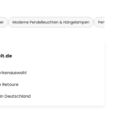
er
Moderne Pendelleuchten & Hängelampen
Pendelle
lt.de
arkenauswahl
e Retoure
1 in Deutschland