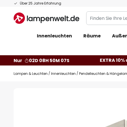
Zum
Über 25 Jahre Erfahrung
Inhalt
Finden
springen
Sie
Ihre
Innenleuchten
Räume
Außen
Leuchte...
EXTRA 10% a
Nur
02D 08H 50M 06S
Lampen & Leuchten
Innenleuchten
Pendelleuchten & Hängela
Zum
Ende
der
Bildgalerie
springen