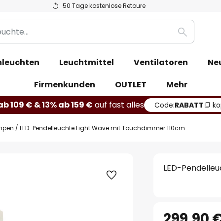
50 Tage kostenlose Retoure
Suche
leuchten
Leuchtmittel
Ventilatoren
Ne
Firmenkunden
OUTLET
Mehr
b 109 € & 13% ab 159 €
auf fast alles
Code:
RABATT
ko
mpen
LED-Pendelleuchte Light Wave mit Touchdimmer 110cm
LED-Pendelleu
299,90 