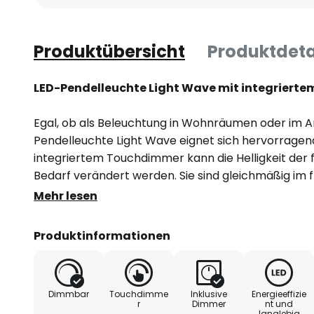
Produktübersicht
Produktdeta
LED-Pendelleuchte Light Wave mit integrier
Egal, ob als Beleuchtung in Wohnräumen oder im A
Pendelleuchte Light Wave eignet sich hervorragend
integriertem Touchdimmer kann die Helligkeit der
Bedarf verändert werden. Sie sind gleichmäßig im 
geben warmweißes Licht nach unten ab. Das Panel
Mehr lesen
rechteckigen Baldachin gehalten.
Produktinformationen
Die LED-Pendelleuchte Light Wave ist aus Aluminium
in gebürstetem Nickel versehen, was der Leuchte e
Design ermöglicht.
Dimmbar
Touchdimme
Inklusive
Energieeffizie
r
Dimmer
nt und
langlebig