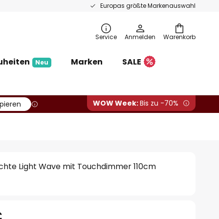
Europas größte Markenauswahl
Service
Anmelden
Warenkorb
uheiten
Marken
SALE
Neu
WOW Week:
Bis zu -70%
pieren
chte Light Wave mit Touchdimmer 110cm
€