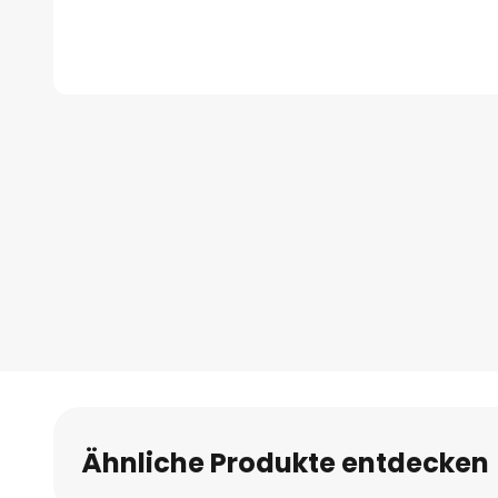
Zum
Anfang
der
Bildgalerie
springen
Ähnliche Produkte entdecken