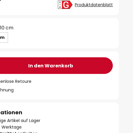
Produktdatenblatt
110 cm
cm
In den Warenkorb
tenlose Retoure
chnung
mationen
ge Artikel auf Lager
- 3 Werktage