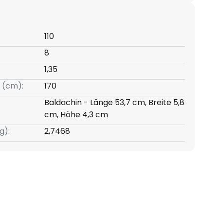
110
8
1,35
 (cm):
170
Baldachin - Länge 53,7 cm, Breite 5,8
cm, Höhe 4,3 cm
g):
2,7468