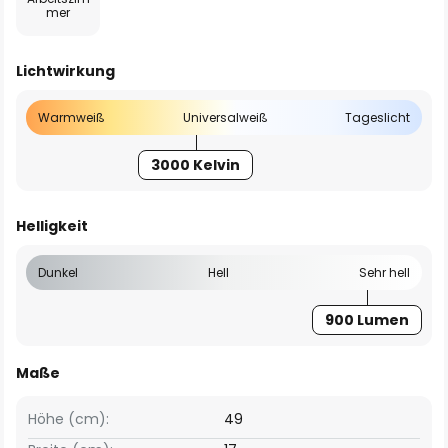
mer
Lichtwirkung
Warmweiß
Universalweiß
Tageslicht
3000 Kelvin
Helligkeit
Dunkel
Hell
Sehr hell
900 Lumen
Maße
Höhe (cm):
49