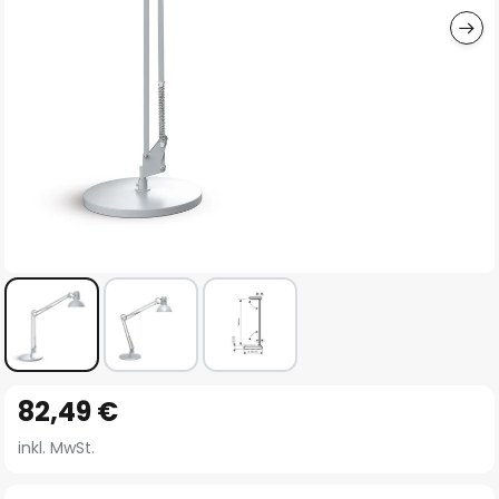
Zum
82,49 €
Anfang
der
inkl. MwSt.
Bildgalerie