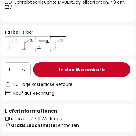
springen
LED-Schreibtischleuchte MAULstudy, silberfarben, 49 cm,
E27
Farbe:
silber
In den Warenkorb
1
50 Tage kostenlose Retoure
Kauf auf Rechnung
Lieferinformationen
Lieferzeit: 7 - 11 Werktage
Gratis Leuchtmittel
enthalten