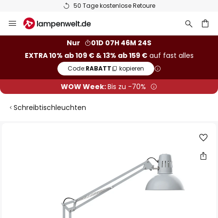
50 Tage kostenlose Retoure
Zum
Inhalt
springen
he
Nur
01D 07H 46M 23S
EXTRA 10% ab 109 € & 13% ab 159 €
auf fast alles
Code:
RABATT
kopieren
WOW Week:
Bis zu -70%
Schreibtischleuchten
Zum
Ende
der
Bildgalerie
springen