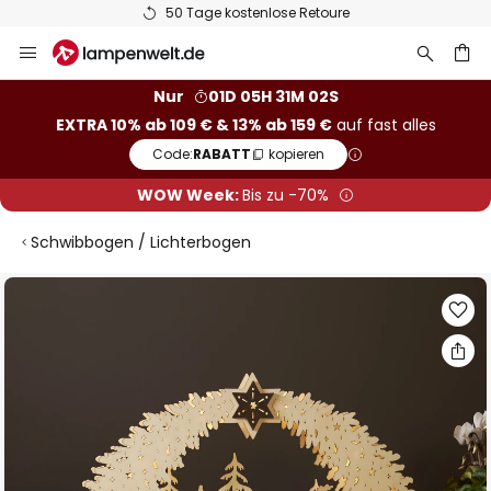
50 Tage kostenlose Retoure
Zum
Inhalt
springen
he
Nur
01D 05H 31M 01S
EXTRA 10% ab 109 € & 13% ab 159 €
auf fast alles
Code:
RABATT
kopieren
WOW Week:
Bis zu -70%
Schwibbogen / Lichterbogen
Zum
Ende
der
Bildgalerie
springen