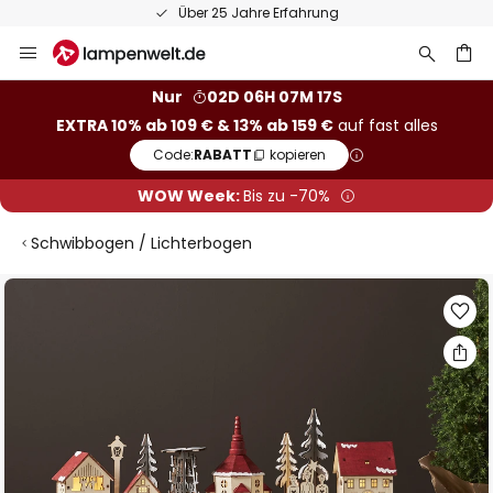
Über 25 Jahre Erfahrung
Zum
Inhalt
springen
he
Nur
02D 06H 07M 17S
EXTRA 10% ab 109 € & 13% ab 159 €
auf fast alles
Code:
RABATT
kopieren
WOW Week:
Bis zu -70%
Schwibbogen / Lichterbogen
Zum
Ende
der
Bildgalerie
springen