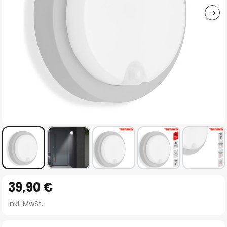
Zum
39,90 €
Anfang
der
inkl. MwSt.
Bildgalerie