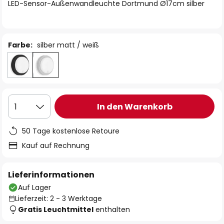
springen
LED-Sensor-Außenwandleuchte Dortmund Ø17cm silber
Farbe:
silber matt / weiß
In den Warenkorb
1
50 Tage kostenlose Retoure
Kauf auf Rechnung
Lieferinformationen
Auf Lager
Lieferzeit: 2 - 3 Werktage
Gratis Leuchtmittel
enthalten