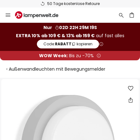
50 Tage kostenlose Retoure
Zum
Inhalt
springen
he
Nur
02D 22H 29M 18S
EXTRA 10% ab 109 € & 13% ab 159 €
auf fast alles
Code:
RABATT
kopieren
WOW Week:
Bis zu -70%
Außenwandleuchten mit Bewegungsmelder
Zum
Ende
der
Bildgalerie
springen