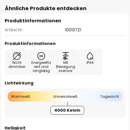
Ähnliche Produkte entdecken
Produktinformationen
Artikel Nr.:
10013721
Produktinformationen
Nicht
Energieeffiz
Mit
IP44
dimmbar
ient und
Bewegung
langlebig
ssensor
Lichtwirkung
Warmweiß
Universalweiß
Tageslicht
4000 Kelvin
Helligkeit