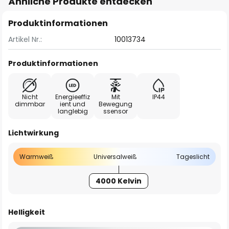
Ähnliche Produkte entdecken
Produktinformationen
Artikel Nr.:
10013734
Produktinformationen
Nicht
Energieeffiz
Mit
IP44
dimmbar
ient und
Bewegung
langlebig
ssensor
Lichtwirkung
Warmweiß
Universalweiß
Tageslicht
4000 Kelvin
Helligkeit