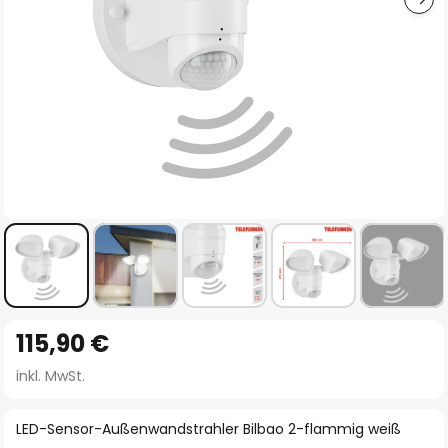
Zum
115,90 €
Anfang
der
inkl. MwSt.
Bildgalerie
springen
LED-Sensor-Außenwandstrahler Bilbao 2-flammig weiß