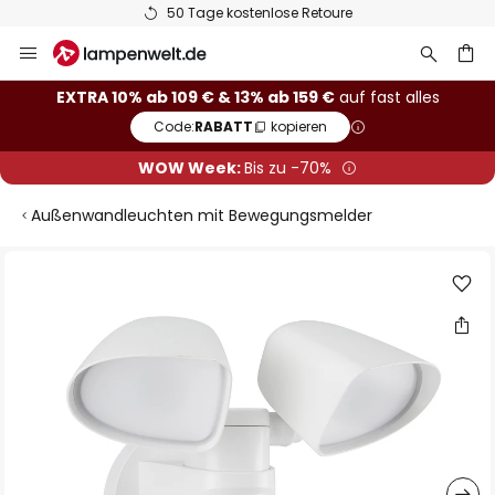
50 Tage kostenlose Retoure
Zum
Inhalt
springen
he
EXTRA 10% ab 109 € & 13% ab 159 €
auf fast alles
Code:
RABATT
kopieren
WOW Week:
Bis zu -70%
Außenwandleuchten mit Bewegungsmelder
Zum
Ende
der
Bildgalerie
springen