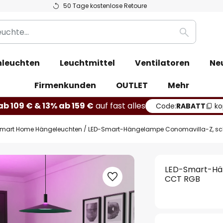
50 Tage kostenlose Retoure
Suche
leuchten
Leuchtmittel
Ventilatoren
Ne
Firmenkunden
OUTLET
Mehr
b 109 € & 13% ab 159 €
auf fast alles
Code:
RABATT
ko
mart Home Hängeleuchten
LED-Smart-Hängelampe Conomavilla-Z, sc
LED-Smart-Hän
CCT RGB