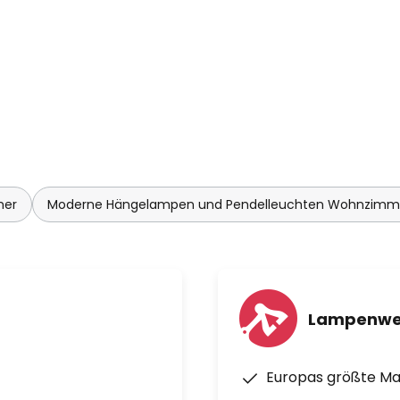
-Bridge (nicht enthalten) oder
ne/Tablet via Bluetooth
ol App (für iOS und Android
Google Assistant, Amazon
mer
Moderne Hängelampen und Pendelleuchten Wohnzimm
 Fernbedienung (nicht
Lampenwe
Europas größte M