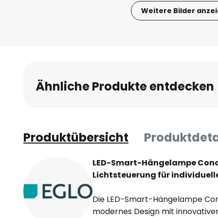
Weitere Bilder anze
Zum
Anfang
der
Bildgalerie
springen
Ähnliche Produkte entdecken
Produktübersicht
Produktdeta
LED-Smart-Hängelampe Conom
Lichtsteuerung für individue
Die LED-Smart-Hängelampe Con
modernes Design mit innovativer 