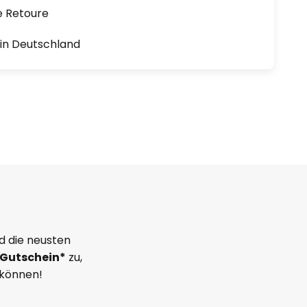
e Retoure
1 in Deutschland
d die neusten
Gutschein*
zu,
 können!