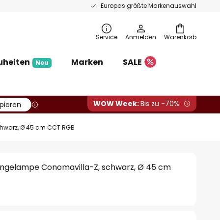
Europas größte Markenauswahl
Service
Anmelden
Warenkorb
uheiten
Marken
SALE
Neu
WOW Week:
Bis zu -70%
pieren
hwarz, Ø 45 cm CCT RGB
gelampe Conomavilla-Z, schwarz, Ø 45 cm