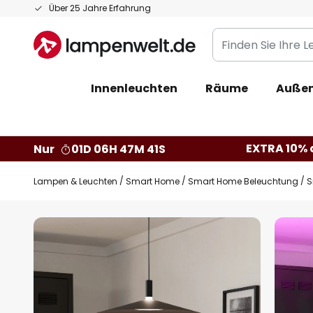
Zum
Über 25 Jahre Erfahrung
Inhalt
Finden
springen
Sie
Ihre
Innenleuchten
Räume
Außen
Leuchte...
EXTRA 10% a
Nur
01D 06H 47M 40S
Lampen & Leuchten
Smart Home
Smart Home Beleuchtung
S
Zum
Ende
der
Bildgalerie
springen