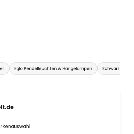
er
Eglo Pendelleuchten & Hängelampen
Schwarze Pend
lt.de
arkenauswahl