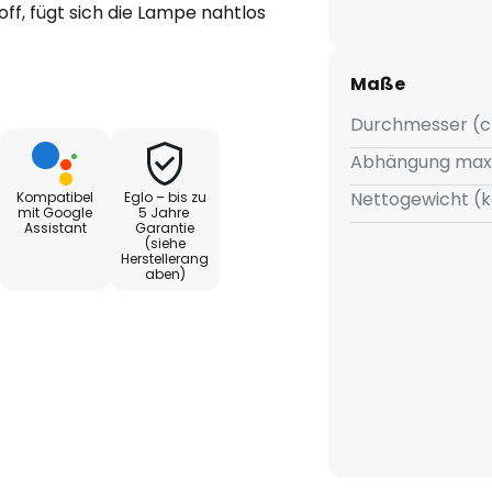
ff, fügt sich die Lampe nahtlos
er ein. Die integrierte LED-
kende Lichtvielfalt: Von
Maße
in zu tageslichtähnlicher
 breiten Palette an RGB-Farben.
Durchmesser (c
glichen eine präzise
Abhängung max
stimmung, während der
Nettogewicht (k
Kompatibel
Eglo – bis zu
le Helligkeitsregulierung sorgt.
mit Google
5 Jahre
Assistant
Garantie
(siehe
LO connect und ZigBee Smart-
Herstellerang
aben)
Lampe bequem per iOS- oder
unterstützt sie
lexa und Google Assistant,
g per Sprachbefehl möglich
echnologie sorgt für eine
l funktional als auch ästhetisch