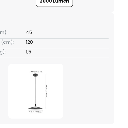
2000 Lumen
m):
45
 (cm):
120
g):
1,5