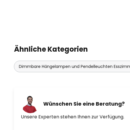
- smarte Einbindung über ZigBee
direkte Koppelung mit Smartpho
- Steuerung mit AwoX HomeContr
verfügbar)
- Steuerung per Sprachbefehl (
Ähnliche Kategorien
Alexa)
Dimmbare Hängelampen und Pendelleuchten Esszim
- Steuerung mit EGLO connect.z
enthalten)
- smart dimmbar
Wünschen Sie eine Beratung?
- Lichtfarbe smart steuerbar
Unsere Experten stehen Ihnen zur Verfügung.