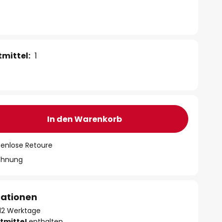
mittel:
1
In den Warenkorb
tenlose Retoure
chnung
mationen
- 12 Werktage
tmittel
enthalten