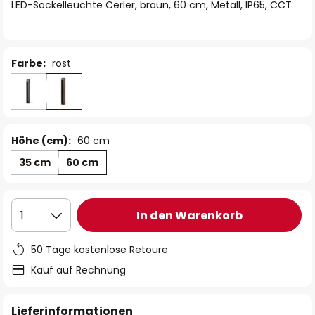
springen
LED-Sockelleuchte Cerler, braun, 60 cm, Metall, IP65, CCT
Farbe:
rost
Höhe (cm):
60 cm
35 cm
60 cm
In den Warenkorb
1
50 Tage kostenlose Retoure
Kauf auf Rechnung
Lieferinformationen