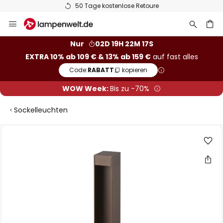
50 Tage kostenlose Retoure
Zum
Inhalt
springen
he
Nur
02D 19H 22M 16S
EXTRA 10% ab 109 € & 13% ab 159 €
auf fast alles
Code:
RABATT
kopieren
WOW Week:
Bis zu -70%
Sockelleuchten
Zum
Ende
der
Bildgalerie
springen