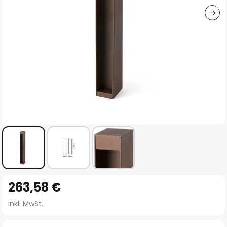
Zum
263,58 €
Anfang
der
inkl. MwSt.
Bildgalerie