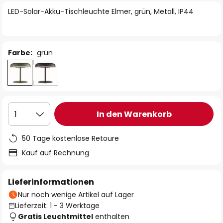
springen
LED-Solar-Akku-Tischleuchte Elmer, grün, Metall, IP44
Farbe:
grün
In den Warenkorb
1
50 Tage kostenlose Retoure
Kauf auf Rechnung
Lieferinformationen
Nur noch wenige Artikel auf Lager
Lieferzeit: 1 - 3 Werktage
Gratis Leuchtmittel
enthalten