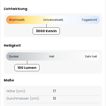
Lichtwirkung
Warmweiß
Universalweiß
Tageslicht
3000 Kelvin
Helligkeit
Dunkel
Hell
Sehr hell
100 Lumen
Maße
Höhe (cm):
17
Durchmesser (cm):
13