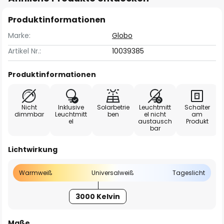
Produktinformationen
Marke:
Globo
Artikel Nr.:
10039385
Produktinformationen
Nicht
Inklusive
Solarbetrie
Leuchtmitt
Schalter
dimmbar
Leuchtmitt
ben
el nicht
am
el
austausch
Produkt
bar
Lichtwirkung
Warmweiß
Universalweiß
Tageslicht
3000 Kelvin
Maße