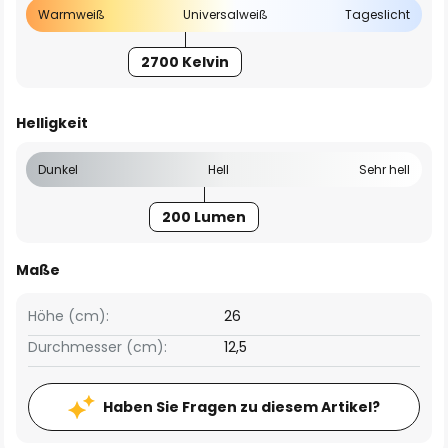
Warmweiß
Universalweiß
Tageslicht
2700 Kelvin
Helligkeit
Dunkel
Hell
Sehr hell
200 Lumen
Maße
Höhe (cm):
26
Durchmesser (cm):
12,5
Haben Sie Fragen zu diesem Artikel?