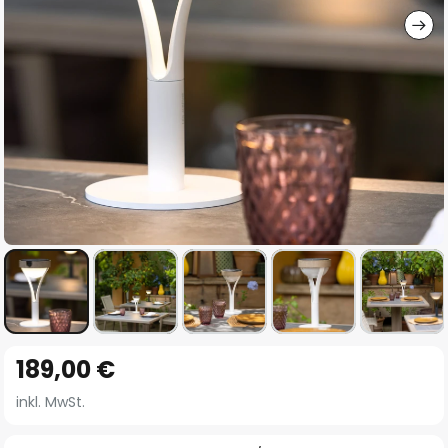
Zum
189,00 €
Anfang
der
inkl. MwSt.
Bildgalerie