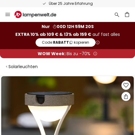
Über 25 Jahre Erfahrung
Zum
Inhalt
springen
he
Nur
00D 12H 59M 19S
EXTRA 10% ab 109 € & 13% ab 159 €
auf fast alles
Code:
RABATT
kopieren
WOW Week:
Bis zu -70%
Solarleuchten
Zum
Ende
der
Bildgalerie
springen